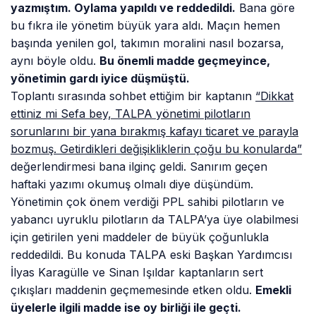
yazmıştım. Oylama yapıldı ve reddedildi.
Bana göre
bu fıkra ile yönetim büyük yara aldı. Maçın hemen
başında yenilen gol, takımın moralini nasıl bozarsa,
aynı böyle oldu.
Bu önemli madde geçmeyince,
yönetimin gardı iyice düşmüştü.
Toplantı sırasında sohbet ettiğim bir kaptanın
“Dikkat
ettiniz mi Sefa bey, TALPA yönetimi pilotların
sorunlarını bir yana bırakmış kafayı ticaret ve parayla
bozmuş. Getirdikleri değişikliklerin çoğu bu konularda”
değerlendirmesi bana ilginç geldi. Sanırım geçen
haftaki yazımı okumuş olmalı diye düşündüm.
Yönetimin çok önem verdiği PPL sahibi pilotların ve
yabancı uyruklu pilotların da TALPA’ya üye olabilmesi
için getirilen yeni maddeler de büyük çoğunlukla
reddedildi. Bu konuda TALPA eski Başkan Yardımcısı
İlyas Karagülle ve Sinan Işıldar kaptanların sert
çıkışları maddenin geçmemesinde etken oldu.
Emekli
üyelerle ilgili madde ise oy birliği ile geçti.