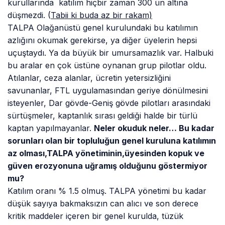
kurullarında katılım hiçbir zaman 300 ün altına
düşmezdi. (
Tabii ki buda az bir rakam)
TALPA Olağanüstü genel kurulundaki bu katılımın
azlığını okumak gerekirse, ya diğer üyelerin hepsi
uçuştaydı. Ya da büyük bir umursamazlık var. Halbuki
bu aralar en çok üstüne oynanan grup pilotlar oldu.
Atılanlar, ceza alanlar, ücretin yetersizliğini
savunanlar, FTL uygulamasından geriye dönülmesini
isteyenler, Dar gövde-Geniş gövde pilotları arasındaki
sürtüşmeler, kaptanlık sırası geldiği halde bir türlü
kaptan yapılmayanlar.
Neler okuduk neler… Bu kadar
sorunları olan bir topluluğun genel kuruluna katılımın
az olması,TALPA yönetiminin,üyesinden kopuk ve
güven erozyonuna uğramış olduğunu göstermiyor
mu?
Katılım oranı % 1.5 olmuş. TALPA yönetimi bu kadar
düşük sayıya bakmaksızın can alıcı ve son derece
kritik maddeler içeren bir genel kurulda, tüzük