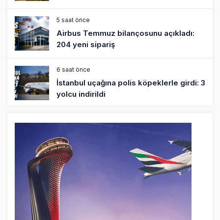
5 saat önce
Airbus Temmuz bilançosunu açıkladı:
204 yeni sipariş
6 saat önce
İstanbul uçağına polis köpeklerle girdi: 3
yolcu indirildi
7 saat önce
AyJet eğitim uçağı Hezarfen yakınında
kırım geçirdi
22 saat önce
Lufthansa ilk uçağını Starlink internetiyle
donattı
22 saat önce