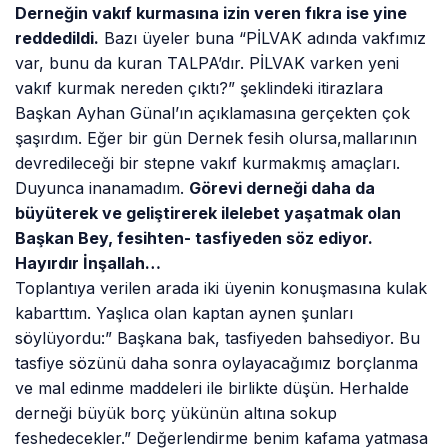
Derneğin vakıf kurmasına izin veren fıkra ise yine
reddedildi.
Bazı üyeler buna “PİLVAK adında vakfımız
var, bunu da kuran TALPA’dır. PİLVAK varken yeni
vakıf kurmak nereden çıktı?” şeklindeki itirazlara
Başkan Ayhan Günal’ın açıklamasına gerçekten çok
şaşırdım. Eğer bir gün Dernek fesih olursa,mallarının
devredileceği bir stepne vakıf kurmakmış amaçları.
Duyunca inanamadım.
Görevi derneği daha da
büyüterek ve geliştirerek ilelebet yaşatmak olan
Başkan Bey, fesihten- tasfiyeden söz ediyor.
Hayırdır İnşallah…
Toplantıya verilen arada iki üyenin konuşmasına kulak
kabarttım. Yaşlıca olan kaptan aynen şunları
söylüyordu:” Başkana bak, tasfiyeden bahsediyor. Bu
tasfiye sözünü daha sonra oylayacağımız borçlanma
ve mal edinme maddeleri ile birlikte düşün. Herhalde
derneği büyük borç yükünün altına sokup
feshedecekler.” Değerlendirme benim kafama yatmasa