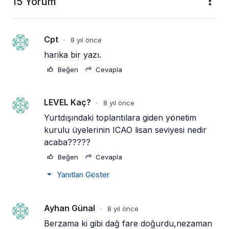
15 Yorum
Cpt
8 yıl önce
•
harika bir yazı.
Beğen
Cevapla
LEVEL Kaç?
8 yıl önce
•
Yurtdışındaki toplantılara giden yönetim 
kurulu üyelerinin ICAO lisan seviyesi nedir 
acaba?????
Beğen
Cevapla
Yanıtları Göster
Ayhan Günal
8 yıl önce
•
Berzama ki gibi dağ fare doğurdu,nezaman 