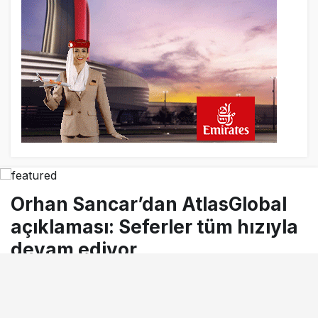
Norwegian Uçağına Polis Müdahalesi
23 saat önce
British Airways A380 seferlerini yüzde
28 azaltıyor
Orhan Sancar’dan AtlasGlobal
açıklaması: Seferler tüm hızıyla
devam ediyor
9 Ekim 2018, 10:26
tarihinde yayınlandı
Okuma süresi
1dk, 27sn