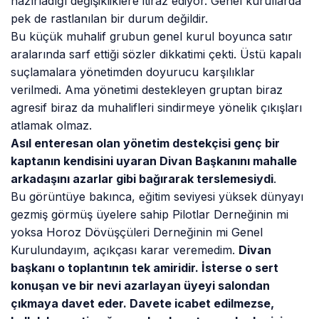
hazırladığı değişikliklere itiraz ediyor. Genel kurullarda
pek de rastlanılan bir durum değildir.
Bu küçük muhalif grubun genel kurul boyunca satır
aralarında sarf ettiği sözler dikkatimi çekti. Üstü kapalı
suçlamalara yönetimden doyurucu karşılıklar
verilmedi. Ama yönetimi destekleyen gruptan biraz
agresif biraz da muhalifleri sindirmeye yönelik çıkışları
atlamak olmaz.
Asıl enteresan olan yönetim destekçisi genç bir
kaptanın kendisini uyaran Divan Başkanını mahalle
arkadaşını azarlar gibi bağırarak
terslemesiydi
.
Bu görüntüye bakınca, eğitim seviyesi yüksek dünyayı
gezmiş görmüş üyelere sahip Pilotlar Derneğinin mi
yoksa Horoz Dövüşçüleri Derneğinin mi Genel
Kurulundayım, açıkçası karar veremedim.
Divan
başkanı o toplantının tek amiridir. İsterse o sert
konuşan ve bir nevi azarlayan üyeyi salondan
çıkmaya davet eder. Davete icabet edilmezse,