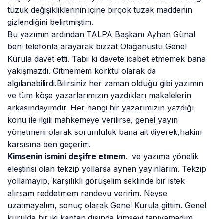
tüzük değişikliklerinin içine birçok tuzak maddenin
gizlendiğini belirtmiştim.
Bu yazımın ardından TALPA Başkanı Ayhan Günal
beni telefonla arayarak bizzat Olağanüstü Genel
Kurula davet etti. Tabii ki davete icabet etmemek bana
yakışmazdı. Gitmemem korktu olarak da
algılanabilirdi.Bilirsiniz her zaman olduğu gibi yazımın
ve tüm köşe yazarlarımızın yazdıkları makalelerin
arkasındayımdır. Her hangi bir yazarımızın yazdığı
konu ile ilgili mahkemeye verilirse, genel yayın
yönetmeni olarak sorumluluk bana ait diyerek,hakim
karsısına ben geçerim.
Kimsenin ismini deşifre etmem
. ve yazıma yönelik
eleştirisi olan tekzip yollarsa aynen yayınlarım. Tekzip
yollamayıp, karşılıklı görüşelim seklinde bir istek
alırsam reddetmem randevu veririm. Neyse
uzatmayalım, sonuç olarak Genel Kurula gittim. Genel
kurulda bir iki kaptan dışında kimseyi tanıyamadım.