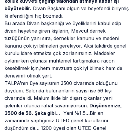
kolluk kuvveti çağırıp salondan atmaya kadar işi
büyütebilir.
Divan Başkanı olgun ve beyefendi biriymiş
ki efendiliğini hiç bozmadı.
Bu arada Divan başkanlığı ve üyeliklerini kabul edip
divan heyetine giren kişilerin, Mevcut dernek
tüzüğünün yanı sıra, dernekler kanunu ve medeni
kanunu çok iyi bilmeleri gerekiyor. Aksi takdirde genel
kurulu idare etmekte çok zorlanırsınız. Maddeler
oylanırken çıkması muhtemel tartışmalara racon
kesebilmek için,hem mevzuatı çok iyi bilmek hem de
deneyimli olmak şart.
TALPA’nın üye sayısının 3500 civarında olduğunu
duydum. Salonda bulunanların sayısı ise 56 kişi
civarında idi. Malum ikide bir dışarı çıkanlar yeni
gelenler olunca rahat sayamıyorsun.
Düşünsenize,
3500 de 56. Şaka gibi…
Yani %1,5…Bir an
zamanında yaptığımız UTED genel kurullarını
düşündüm de… 1200 üyesi olan UTED Genel