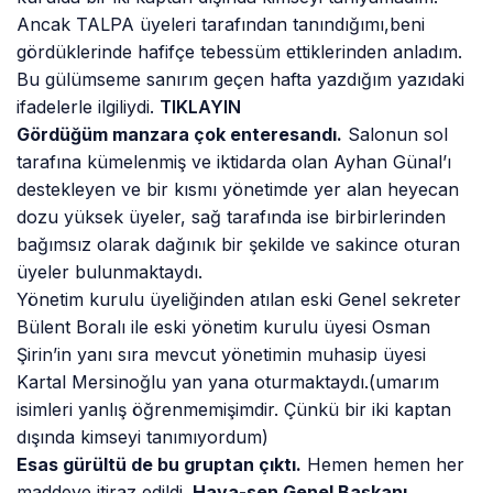
Ancak TALPA üyeleri tarafından tanındığımı,beni
gördüklerinde hafifçe tebessüm ettiklerinden anladım.
Bu gülümseme sanırım geçen hafta yazdığım yazıdaki
ifadelerle ilgiliydi.
TIKLAYIN
Gördüğüm manzara çok enteresandı.
Salonun sol
tarafına kümelenmiş ve iktidarda olan Ayhan Günal’ı
destekleyen ve bir kısmı yönetimde yer alan heyecan
dozu yüksek üyeler, sağ tarafında ise birbirlerinden
bağımsız olarak dağınık bir şekilde ve sakince oturan
üyeler bulunmaktaydı.
Yönetim kurulu üyeliğinden atılan eski Genel sekreter
Bülent Boralı ile eski yönetim kurulu üyesi Osman
Şirin’in yanı sıra mevcut yönetimin muhasip üyesi
Kartal Mersinoğlu yan yana oturmaktaydı.(umarım
isimleri yanlış öğrenmemişimdir. Çünkü bir iki kaptan
dışında kimseyi tanımıyordum)
Esas gürültü de bu gruptan çıktı.
Hemen hemen her
maddeye itiraz edildi.
Hava-sen Genel Başkanı