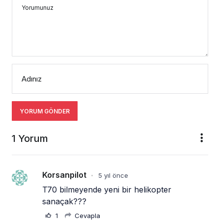
Yorumunuz
Adınız
YORUM GÖNDER
1 Yorum
Korsanpilot
5 yıl önce
•
T70 bilmeyende yeni bir helikopter 
sanaçak???
1
Cevapla