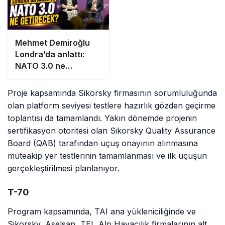
Mehmet Demiroğlu
Londra’da anlattı:
NATO 3.0 ne
getirecek?
Proje kapsamında Sikorsky firmasının sorumluluğunda
olan platform seviyesi testlere hazırlık gözden geçirme
toplantısı da tamamlandı. Yakın dönemde projenin
sertifikasyon otoritesi olan Sikorsky Quality Assurance
Board (QAB) tarafından uçuş onayının alınmasına
müteakip yer testlerinin tamamlanması ve ilk uçuşun
gerçekleştirilmesi planlanıyor.
T-70
Program kapsamında, TAI ana yükleniciliğinde ve
Sikorsky, Aselsan, TEI, Alp Havacılık firmalarının alt