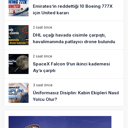
Emirates’in reddettiği 10 Boeing 777X
için United kararı
2 saat önce
DHL uçağı havada cisimle çarpıştı,
havalimanında patlayıcı drone bulundu
2 saat önce
SpaceX Falcon 9’un ikinci kademesi
Ay’a çarptı
3 saat önce
Üniformasız Disiplin: Kabin Ekipleri Nasıl
Yolcu Olur?
18 saat önce
ISG’nin terminal memurlarından can