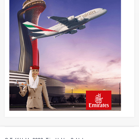
kurtaran hamle
23 saat önce
AJet’ten Yurt İçi Biletlerde Yüzde 30
İndirim