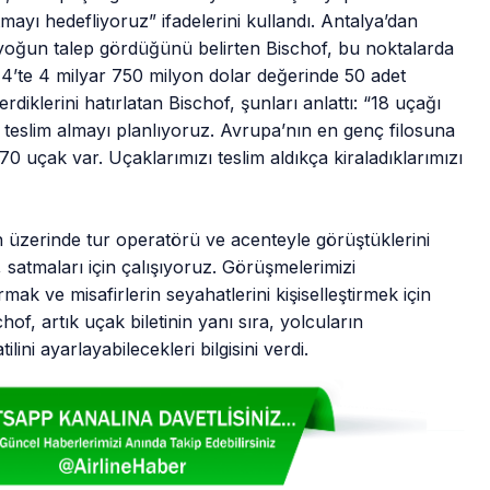
mayı hedefliyoruz” ifadelerini kullandı. Antalya’dan
 yoğun talep gördüğünü belirten Bischof, bu noktalarda
2014’te 4 milyar 750 milyon dolar değerinde 50 adet
klerini hatırlatan Bischof, şunları anlattı: “18 uçağı
ı teslim almayı planlıyoruz. Avrupa’nın en genç filosuna
70 uçak var. Uçaklarımızı teslim aldıkça kiraladıklarımızı
n üzerinde tur operatörü ve acenteyle görüştüklerini
, satmaları için çalışıyoruz. Görüşmelerimizi
mak ve misafirlerin seyahatlerini kişiselleştirmek için
schof, artık uçak biletinin yanı sıra, yolcuların
lini ayarlayabilecekleri bilgisini verdi.