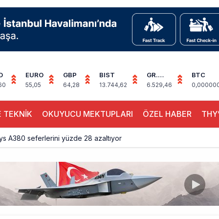
D
EURO
GBP
BIST
GR.
BTC
ALTIN
60
55,05
64,28
13.744,62
6.529,46
0,00000
 TEKNİK
OKUYUCU MEKTUPLARI
ÖZEL HABER
THY’
ays A380 seferlerini yüzde 28 azaltıyor
akım uçağına girdi: Uyurken yakalandı
çak, iki farklı görev: F-117 ve B-2
sus Dünyanın En Değerli Havayolları Arasında
ABD yaptırım listesinden çıkarıldı