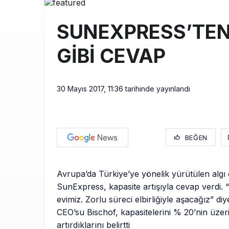
Elektrikli uç
11:00
SUNEXPRESS’TEN
Trump’ı taşı
10:30
GİBİ CEVAP
Emirates A38
10:00
30 Mayıs 2017, 11:36
tarihinde yayınlandı
BEĞEN
Avrupa’da Türkiye’ye yönelik yürütülen algı
SunExpress, kapasite artışıyla cevap verdi. 
evimiz. Zorlu süreci elbirliğiyle aşacağız” d
CEO’su Bischof, kapasitelerini % 20’nin üzer
artırdıklarını belirtti