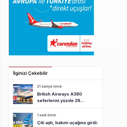
İlginizi Çekebilir
21 saniye önce
British Airways A380
seferlerini yüzde 28
azaltıyor
1 saat önce
Çiti aştı, bakım uçağına girdi: