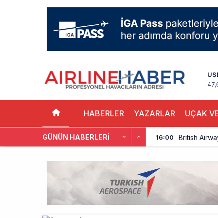
US
47,
HABERLER
YAZARLAR
UÇAK VE
GÜNÜN HABERLERI
British Airw
16:00
Çiti aştı, b
15:00
İki hayalet u
14:00
THY ve Pega
13:00
Fly Baghdad 
12:00