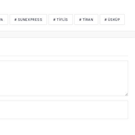
VA
# SUNEXPRESS
# TIFLIS
# TIRAN
# ÜSKÜP