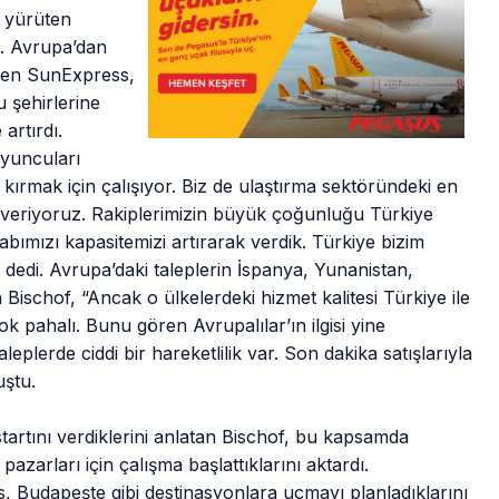
ı yürüten
i. Avrupa’dan
tiren SunExpress,
 şehirlerine
artırdı.
yuncuları
 kırmak için çalışıyor. Biz de ulaştırma sektöründeki en
 veriyoruz. Rakiplerimizin büyük çoğunluğu Türkiye
vabımızı kapasitemizi artırarak verdik. Türkiye bizim
” dedi. Avrupa’daki taleplerin İspanya, Yunanistan,
n Bischof, “Ancak o ülkelerdeki hizmet kalitesi Türkiye ile
 pahalı. Bunu gören Avrupalılar’ın ilgisi yine
lerde ciddi bir hareketlilik var. Son dakika satışlarıyla
uştu.
tartını verdiklerini anlatan Bischof, bu kapsamda
azarları için çalışma başlattıklarını aktardı.
, Budapeşte gibi destinasyonlara uçmayı planladıklarını