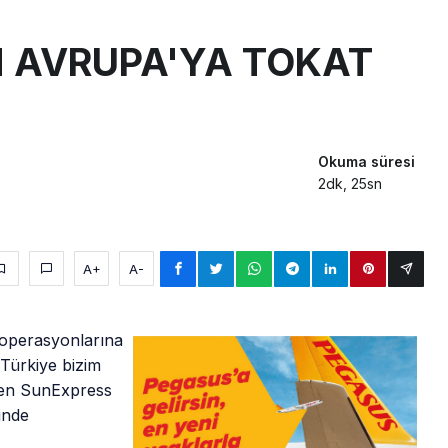
aklar Avrupa’da kısa rotalara hazırlanıyor
 AVRUPA'YA TOKAT
yan Marine One, yolcu uçağına fazla yaklaştı
0 yolcu rahatsızlanınca İstanbul’a indi
Okuma süresi
2dk, 25sn
A+
A-
 operasyonlarına
“Türkiye bizim
iyen SunExpress
inde