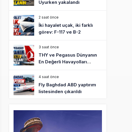
Uyurken yakalandı
2 saat önce
İki hayalet uçak, iki farklı
görev: F-117 ve B-2
3 saat önce
THY ve Pegasus Dünyanın
En Değerli Havayolları
Arasında
4 saat önce
Fly Baghdad ABD yaptırım
listesinden çıkarıldı
5 saat önce
Elektrikli uçaklar Avrupa’da
kısa rotalara hazırlanıyor