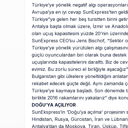
Türkiye’ye yönelik negatif algı operasyonlar
Avrupa’ya en iyi cevap SunExpress’ten geld
Türkiye”ye gelen her beş turistten birini ge
Antalya başta olmak üzere, İzmir ve Anadolu
olan uçuş kapasitesini yüzde 20’nin üzerinde 
SunExpress CEO’su Jens Bischof, “Sektör o
Türkiye’ye yönelik yürütülen algı çalışmasını
güçlü oyunculardan biri olarak buna destek
uçuşlarında kapasitelerini daralttı. Biz de ce
evimiz. Bu zorlu süreci el birliğiyle aşacağız
Bulgaristan gibi ülkelere yöneltildiğini anlata
rekabet edecek güçte değil. Aynı zamanda çok
Türkiye’ye kaymaya başladı. Son dönemde talep
birlikte 2016 rakamlarını yakalarız” diye kon
DOĞU’YA AÇILIYOR
SunEkspress’in ‘Doğu’ya açılma’ projesinin s
Hindistan, Rusya, Gürcistan, İran ve Lübnan p
Antalya’dan da Moskova, Tiran, Üsküp, Tiflis