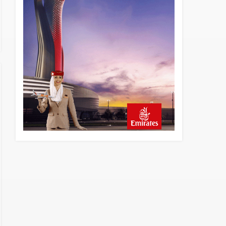
6 saat önce
Trump’ı taşıyan Marine One,
yolcu uçağına fazla yaklaştı
6 saat önce
Emirates A380 yolcu
rahatsızlanınca İstanbul’a
indi
7 saat önce
Emirates’in reddettiği 10
Boeing 777X için United
kararı
7 saat önce
DHL uçağı havada cisimle
çarpıştı, havalimanında
patlayıcı drone bulundu
8 saat önce
SpaceX Falcon 9’un ikinci