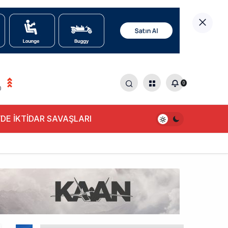
0
0
DE İKTİDAR SAVAŞLARI