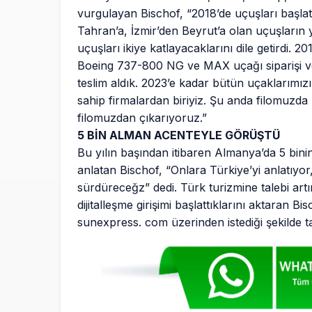
vurgulayan Bischof, “2018’de uçuşları başlat
Tahran’a, İzmir’den Beyrut’a olan uçuşların
uçuşları ikiye katlayacaklarını dile getirdi. 
Boeing 737-800 NG ve MAX uçağı siparişi verdi
teslim aldık. 2023’e kadar bütün uçaklarımız
sahip firmalardan biriyiz. Şu anda filomuzda 
filomuzdan çıkarıyoruz.”
5 BİN ALMAN ACENTEYLE GÖRÜŞTÜ
Bu yılın başından itibaren Almanya’da 5 bini
anlatan Bischof, “Onlara Türkiye’yi anlatıyor
sürdüreceğz” dedi. Türk turizmine talebi artır
dijitalleşme girişimi başlattıklarını aktaran Bi
sunexpress. com üzerinden istediği şekilde tati