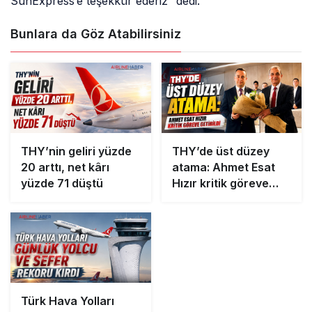
SunExpress’e teşekkür ederiz” dedi.
Bunlara da Göz Atabilirsiniz
THY’nin geliri yüzde
THY’de üst düzey
20 arttı, net kârı
atama: Ahmet Esat
yüzde 71 düştü
Hızır kritik göreve
getirildi
Türk Hava Yolları