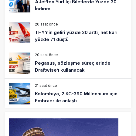
AJet’ten Yurt İçi Biletlerde Yüzde 30
İndirim
20 saat önce
THY’nin geliri yüzde 20 arttı, net kârı
yüzde 71 düştü
20 saat önce
Pegasus, sözleşme süreçlerinde
Draftwise’ı kullanacak
21 saat önce
Kolombiya, 2 KC-390 Millennium için
Embraer ile anlaştı
22 saat önce
Üniversite adayı avlanma ve aldanma!
Yazıcıoğlu Kazası 19 yıl sonra sil baştan