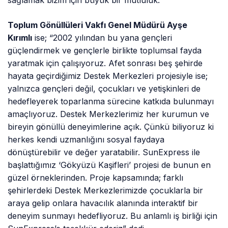
sağlamak bizim için büyük bir mutluluk.”
Toplum Gönüllüleri Vakfı Genel Müdürü Ayşe
Kırımlı
ise; “2002 yılından bu yana gençleri
güçlendirmek ve gençlerle birlikte toplumsal fayda
yaratmak için çalışıyoruz. Afet sonrası beş şehirde
hayata geçirdiğimiz Destek Merkezleri projesiyle ise;
yalnızca gençleri değil, çocukları ve yetişkinleri de
hedefleyerek toparlanma sürecine katkıda bulunmayı
amaçlıyoruz. Destek Merkezlerimiz her kurumun ve
bireyin gönüllü deneyimlerine açık. Çünkü biliyoruz ki
herkes kendi uzmanlığını sosyal faydaya
dönüştürebilir ve değer yaratabilir. SunExpress ile
başlattığımız ‘Gökyüzü Kaşifleri’ projesi de bunun en
güzel örneklerinden. Proje kapsamında; farklı
şehirlerdeki Destek Merkezlerimizde çocuklarla bir
araya gelip onlara havacılık alanında interaktif bir
deneyim sunmayı hedefliyoruz. Bu anlamlı iş birliği için