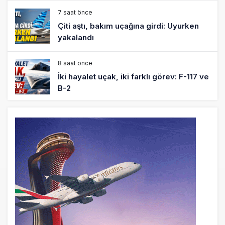
7 saat önce
Çiti aştı, bakım uçağına girdi: Uyurken
yakalandı
8 saat önce
İki hayalet uçak, iki farklı görev: F-117 ve
B-2
9 saat önce
THY ve Pegasus Dünyanın En Değerli
Havayolları Arasında
10 saat önce
Fly Baghdad ABD yaptırım listesinden
çıkarıldı
11 saat önce