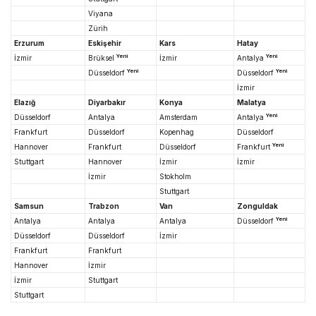
Viyana
Zürih
Erzurum
Eskişehir
Kars
Hatay
Yeni
Yeni
İzmir
Brüksel
İzmir
Antalya
Yeni
Yeni
Düsseldorf
Düsseldorf
İzmir
Elazığ
Diyarbakır
Konya
Malatya
Yeni
Düsseldorf
Antalya
Amsterdam
Antalya
Frankfurt
Düsseldorf
Kopenhag
Düsseldorf
Yeni
Hannover
Frankfurt
Düsseldorf
Frankfurt
Stuttgart
Hannover
İzmir
İzmir
İzmir
Stokholm
Stuttgart
Samsun
Trabzon
Van
Zonguldak
Yeni
Antalya
Antalya
Antalya
Düsseldorf
Düsseldorf
Düsseldorf
İzmir
Frankfurt
Frankfurt
Hannover
İzmir
İzmir
Stuttgart
Stuttgart