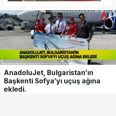
AnadoluJet, Bulgaristan’ın
Başkenti Sofya’yı uçuş ağına
ekledi.
25 Mayıs 2021, 13:20
tarihinde yayınlandı
Okuma süresi
1dk, 14sn