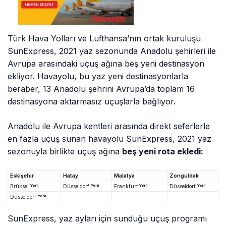
Türk Hava Yolları ve Lufthansa’nın ortak kuruluşu
SunExpress, 2021 yaz sezonunda Anadolu şehirleri ile
Avrupa arasındaki uçuş ağına beş yeni destinasyon
ekliyor. Havayolu, bu yaz yeni destinasyonlarla
beraber, 13 Anadolu şehrini Avrupa’da toplam 16
destinasyona aktarmasız uçuşlarla bağlıyor.
Anadolu ile Avrupa kentleri arasında direkt seferlerle
en fazla uçuş sunan havayolu SunExpress, 2021 yaz
sezonuyla birlikte uçuş ağına
beş yeni rota ekledi:
Eskişehir
Hatay
Malatya
Zonguldak
Yeni
Yeni
Yeni
Yeni
Brüksel
Düsseldorf
Frankfurt
Düsseldorf
Yeni
Düsseldorf
SunExpress, yaz ayları için sunduğu uçuş programı