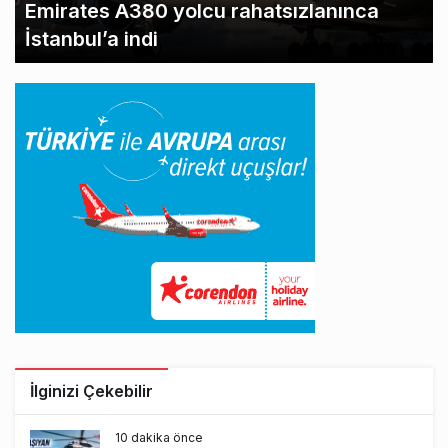
Emirates A380 yolcu rahatsızlanınca
İstanbul’a indi
İlginizi Çekebilir
10 dakika önce