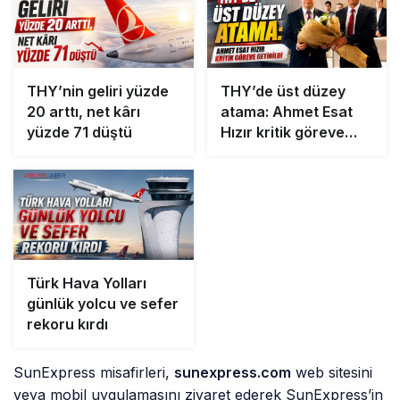
THY’nin geliri yüzde
THY’de üst düzey
20 arttı, net kârı
atama: Ahmet Esat
yüzde 71 düştü
Hızır kritik göreve
getirildi
Türk Hava Yolları
günlük yolcu ve sefer
rekoru kırdı
SunExpress misafirleri,
sunexpress.com
web sitesini
veya mobil uygulamasını ziyaret ederek SunExpress’in