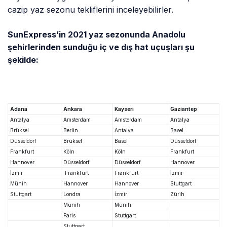
cazip yaz sezonu tekliflerini inceleyebilirler.
SunExpress’in 2021 yaz sezonunda Anadolu
şehirlerinden sunduğu iç ve dış hat uçuşları şu
şekilde:
Adana
Ankara
Kayseri
Gaziantep
Antalya
Amsterdam
Amsterdam
Antalya
Brüksel
Berlin
Antalya
Basel
Düsseldorf
Brüksel
Basel
Düsseldorf
Frankfurt
Köln
Köln
Frankfurt
Hannover
Düsseldorf
Düsseldorf
Hannover
İzmir
Frankfurt
Frankfurt
İzmir
Münih
Hannover
Hannover
Stuttgart
Stuttgart
Londra
İzmir
Zürih
Münih
Münih
Paris
Stuttgart
Stuttgart