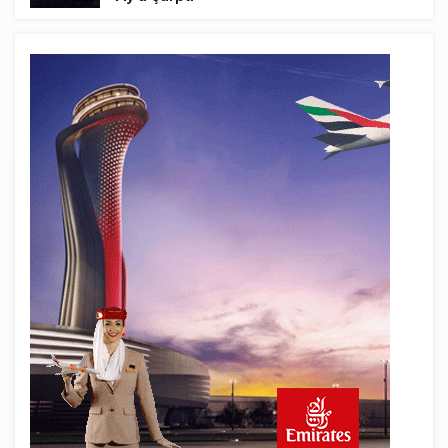
3 saat önce
Üniformasız Disiplin: Kabin Ekipleri Nasıl
Yolcu Olur?
18 saat önce
ISG’nin terminal memurlarından can
kurtaran hamle
23 saat önce
AJet’ten Yurt İçi Biletlerde Yüzde 30
İndirim