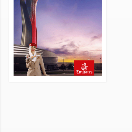
5 saat önce
Emirates’in reddettiği 10
Boeing 777X için United
kararı
5 saat önce
DHL uçağı havada cisimle
çarpıştı, havalimanında
patlayıcı drone bulundu
6 saat önce
Üniformasız Disiplin: Kabin
Ekipleri Nasıl Yolcu Olur?
22 saat önce
ISG’nin terminal
memurlarından can kurtaran
hamle