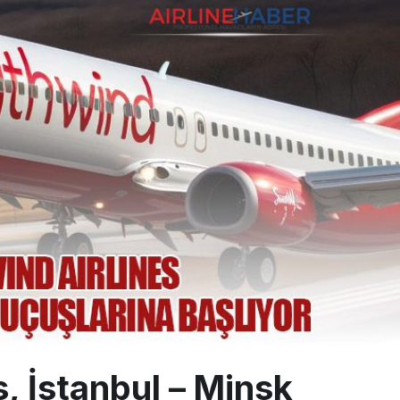
0 yolcu rahatsızlanınca İstanbul’a indi
eddettiği 10 Boeing 777X için United kararı
ada cisimle çarpıştı, havalimanında patlayıcı drone bulundu
, İstanbul – Minsk