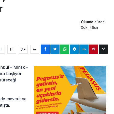
r
Okuma süresi
0dk, 46sn
A+
A-
tanbul – Minsk –
ra başlıyor.
süreceği
inde mevcut ve
tışta.