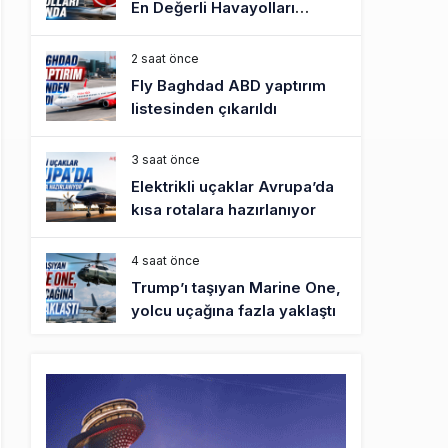
En Değerli Havayolları
Arasında
2 saat önce
Fly Baghdad ABD yaptırım
listesinden çıkarıldı
3 saat önce
Elektrikli uçaklar Avrupa’da
kısa rotalara hazırlanıyor
4 saat önce
Trump’ı taşıyan Marine One,
yolcu uçağına fazla yaklaştı
4 saat önce
Emirates A380 yolcu
rahatsızlanınca İstanbul’a
indi