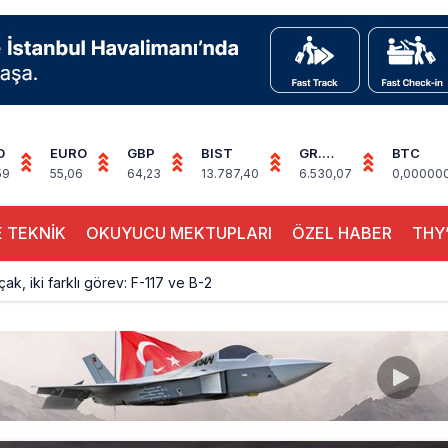
D
EURO
GBP
BIST
GR.
BTC
ALTIN
59
55,06
64,23
13.787,40
6.530,07
0,00000
 TEKNİK
OKUYUCU MEKTUPLARI
ÖZEL HABER
THY’
çak, iki farklı görev: F-117 ve B-2
sus Dünyanın En Değerli Havayolları Arasında
ABD yaptırım listesinden çıkarıldı
aklar Avrupa’da kısa rotalara hazırlanıyor
yan Marine One, yolcu uçağına fazla yaklaştı