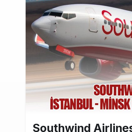
Emirates A38
10:00
Emirates’in r
9:14
DHL uçağı hav
8:37
Southwind Airlines