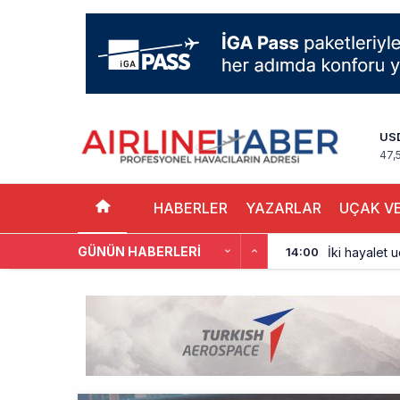
US
47,
HABERLER
YAZARLAR
UÇAK VE
GÜNÜN HABERLERI
İki hayalet u
14:00
THY ve Pega
13:00
Fly Baghdad 
12:00
Elektrikli uç
11:00
Trump’ı taşı
10:30