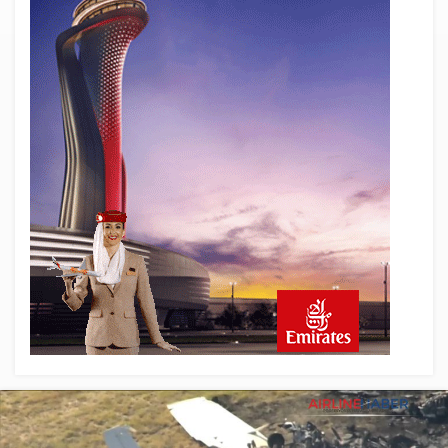
20 saat önce
Çiti aştı, bakım uçağına girdi: Uyurken
yakalandı
21 saat önce
İki hayalet uçak, iki farklı görev: F-117 ve
B-2
22 saat önce
THY ve Pegasus Dünyanın En Değerli
Havayolları Arasında
23 saat önce
Fly Baghdad ABD yaptırım listesinden
çıkarıldı