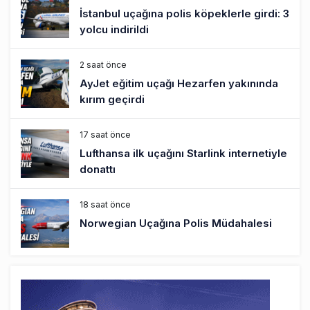
İstanbul uçağına polis köpeklerle girdi: 3
yolcu indirildi
2 saat önce
AyJet eğitim uçağı Hezarfen yakınında
kırım geçirdi
17 saat önce
Lufthansa ilk uçağını Starlink internetiyle
donattı
18 saat önce
Norwegian Uçağına Polis Müdahalesi
19 saat önce
British Airways A380 seferlerini yüzde
28 azaltıyor