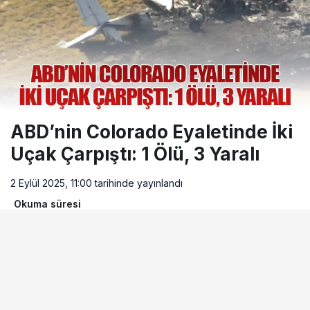
24 saat önce
Elektrikli uçaklar Avrupa’da kısa rotalara
hazırlanıyor
ABD’nin Colorado Eyaletinde İki
Uçak Çarpıştı: 1 Ölü, 3 Yaralı
2 Eylül 2025, 11:00
tarihinde yayınlandı
Okuma süresi
0dk, 41sn
BEĞEN
PAYLAŞ