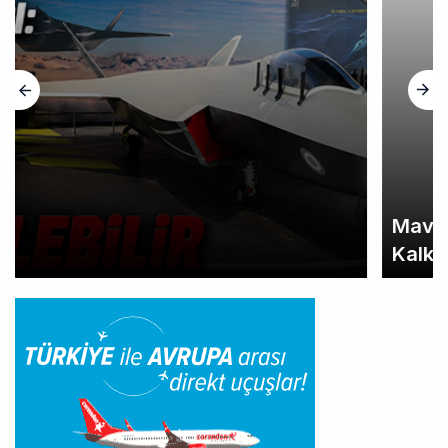
Mavi Gök Airlines Yüzde 98 Zamanında
Kalkış Oranına Ulaştı