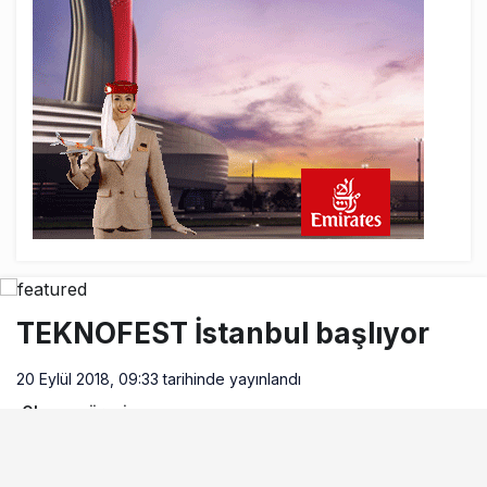
21 saat önce
Savunma Sanayiinde Yeni Silah: Seri
Üretim Kapasitesi
21 saat önce
Yerli ve milli turizme yabancı kıskacı!
Türkiye’de sadece 50 kişide var İkinci
arabanı sat, ‘pır pır’ uçak al!
21 saat önce
Havacılıkta Rekor Keyfi, Kârlılıkta
Darboğazın Gerçek Yüzü!
TEKNOFEST İstanbul başlıyor
20 Eylül 2018, 09:33
tarihinde yayınlandı
Okuma süresi
2dk, 27sn