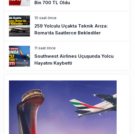
Bin 700 TL Oldu
10 saat önce
259 Yolculu Uçakta Teknik Arıza:
Roma’da Saatlerce Beklediler
11 saat önce
Southwest Airlines Uçuşunda Yolcu
Hayatını Kaybetti
11 saat önce
Rio de Janeiro’da Helikopter Düştü: 4
Kişi Öldü
20 saat önce
Uçak Bakımında Yetki Kimde Olmalı?
Havacılıkta İyi Hakem Oyunu Kendi
Oynamaz