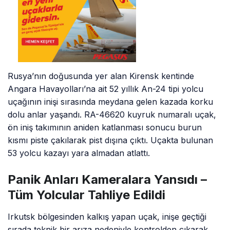
Rusya’nın doğusunda yer alan Kirensk kentinde
Angara Havayolları’na ait 52 yıllık An-24 tipi yolcu
uçağının inişi sırasında meydana gelen kazada korku
dolu anlar yaşandı. RA-46620 kuyruk numaralı uçak,
ön iniş takımının aniden katlanması sonucu burun
kısmı piste çakılarak pist dışına çıktı. Uçakta bulunan
53 yolcu kazayı yara almadan atlattı.
Panik Anları Kameralara Yansıdı –
Tüm Yolcular Tahliye Edildi
Irkutsk bölgesinden kalkış yapan uçak, inişe geçtiği
sırada teknik bir arıza nedeniyle kontrolden çıkarak