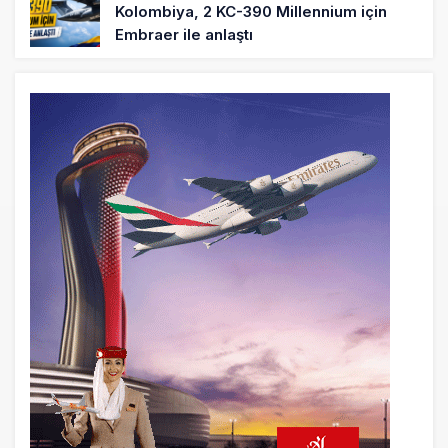
Kolombiya, 2 KC-390 Millennium için
Embraer ile anlaştı
19 saat önce
Üniversite adayı avlanma ve aldanma!
Yazıcıoğlu Kazası 19 yıl sonra sil baştan
SHGM yönetiminin hiç mi kusuru yok?