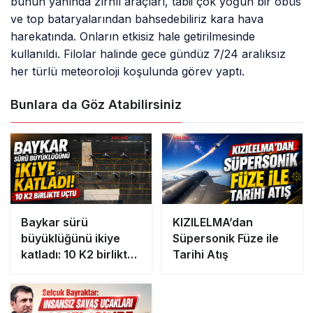
bunun yanında zırhlı araçları, tabii çok yoğun bir obüs
ve top bataryalarından bahsedebiliriz kara hava
harekatında. Onların etkisiz hale getirilmesinde
kullanıldı. Filolar halinde gece gündüz 7/24 aralıksız
her türlü meteoroloji koşulunda görev yaptı.
Bunlara da Göz Atabilirsiniz
Baykar sürü
KIZILELMA’dan
büyüklüğünü ikiye
Süpersonik Füze ile
katladı: 10 K2 birlikte
Tarihi Atış
uçtu