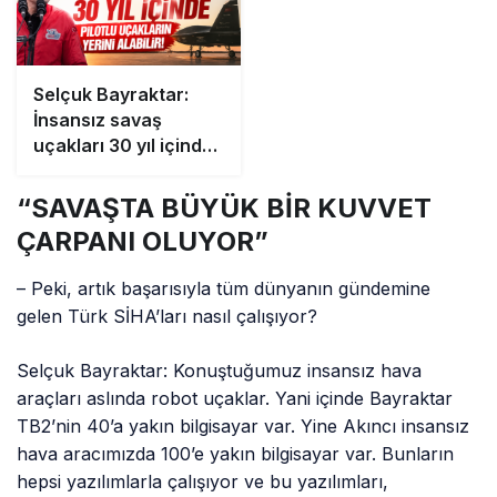
Selçuk Bayraktar:
İnsansız savaş
uçakları 30 yıl içinde
pilotlu uçakların
yerini alabilir!
“SAVAŞTA BÜYÜK BİR KUVVET
ÇARPANI OLUYOR”
– Peki, artık başarısıyla tüm dünyanın gündemine
gelen Türk SİHA’ları nasıl çalışıyor?
Selçuk Bayraktar: Konuştuğumuz insansız hava
araçları aslında robot uçaklar. Yani içinde Bayraktar
TB2’nin 40’a yakın bilgisayar var. Yine Akıncı insansız
hava aracımızda 100’e yakın bilgisayar var. Bunların
hepsi yazılımlarla çalışıyor ve bu yazılımları,