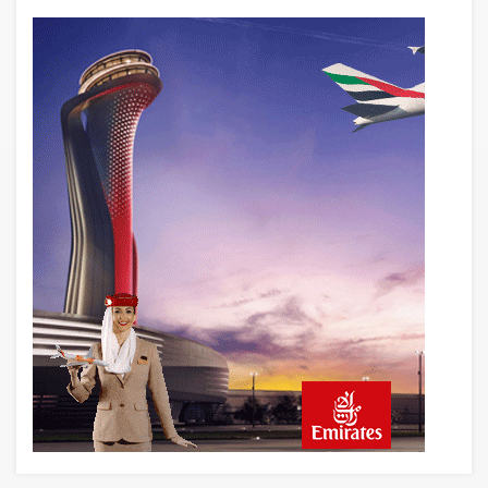
17 saat önce
THY ve Pegasus Dünyanın En Değerli
Havayolları Arasında
18 saat önce
Fly Baghdad ABD yaptırım listesinden
çıkarıldı
19 saat önce
Elektrikli uçaklar Avrupa’da kısa rotalara
hazırlanıyor
20 saat önce
Trump’ı taşıyan Marine One, yolcu
uçağına fazla yaklaştı
20 saat önce
Emirates A380 yolcu rahatsızlanınca