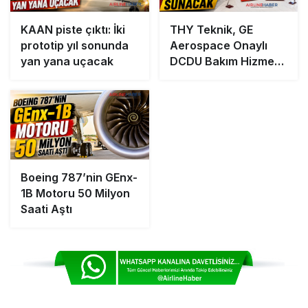
KAAN piste çıktı: İki
THY Teknik, GE
prototip yıl sonunda
Aerospace Onaylı
yan yana uçacak
DCDU Bakım Hizmeti
Sunacak
Boeing 787’nin GEnx-
1B Motoru 50 Milyon
Saati Aştı