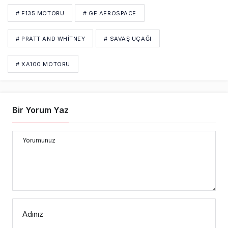
# F135 MOTORU
# GE AEROSPACE
# PRATT AND WHITNEY
# SAVAŞ UÇAĞI
# XA100 MOTORU
Bir Yorum Yaz
Yorumunuz
Adınız