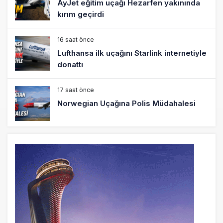
AyJet eğitim uçağı Hezarfen yakınında
kırım geçirdi
16 saat önce
Lufthansa ilk uçağını Starlink internetiyle
donattı
17 saat önce
Norwegian Uçağına Polis Müdahalesi
18 saat önce
British Airways A380 seferlerini yüzde
28 azaltıyor
19 saat önce
Çiti aştı, bakım uçağına girdi: Uyurken
yakalandı