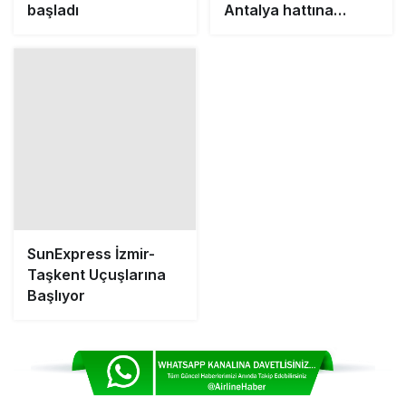
başladı
Antalya hattına
eklendi
SunExpress İzmir-
Taşkent Uçuşlarına
Başlıyor
# KABIN GÖREVLISI
# SAMSUN- DÜSSELDORF
# SAMSUN-DÜSSELDORF UÇUŞU
# SUNEXPRESS