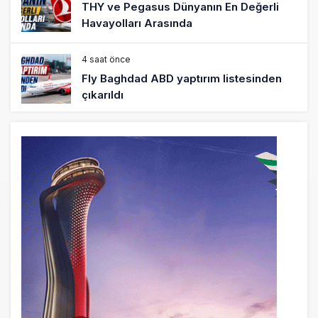
Fly Baghdad ABD yaptırım listesinden
çıkarıldı
5 saat önce
Elektrikli uçaklar Avrupa’da kısa rotalara
hazırlanıyor
6 saat önce
Trump’ı taşıyan Marine One, yolcu
uçağına fazla yaklaştı
6 saat önce
Emirates A380 yolcu rahatsızlanınca
İstanbul’a indi
7 saat önce
Emirates’in reddettiği 10 Boeing 777X
için United kararı