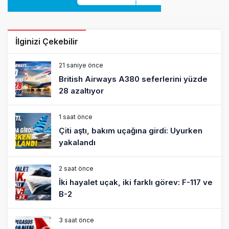
21 saniye önce
British Airways A380 seferlerini yüzde
28 azaltıyor
1 saat önce
Çiti aştı, bakım uçağına girdi: Uyurken
yakalandı
2 saat önce
İki hayalet uçak, iki farklı görev: F-117 ve
B-2
3 saat önce
THY ve Pegasus Dünyanın En Değerli
Havayolları Arasında
4 saat önce