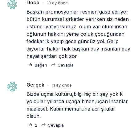
oğlunun hakkını yeme çoluk çocuğundan 
fedekarlik yapıp gece gündüz yol. Gelip 
diiyorlar haktır hak başkan duy insanlari duy  
hayat şartları çok zor
Beğen
Cevapla
Gerçek
11 ay önce
•
Bizde uçma kültürü,bilgi hiç bir şey yok ki 
yolcular yıllarca uçağa binen,uçan insanlar 
maalesef. Kabin memuruna acil şifalar 
olsun.
2
Cevapla
Erhan İnanç
11 ay önce
•
Yaşanan olay yolcular için bir şanssızlık. 
Kurallar gereği her 50 yolcu için bir kabin 
memuru bulunması zorunludur. Hastalanan 