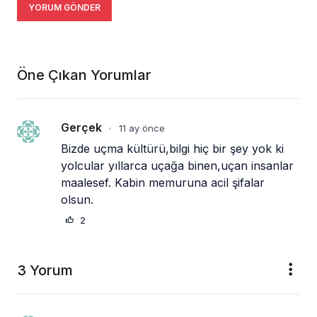
Öne Çıkan Yorumlar
Gerçek
11 ay önce
•
Bizde uçma kültürü,bilgi hiç bir şey yok ki 
yolcular yıllarca uçağa binen,uçan insanlar 
maalesef. Kabin memuruna acil şifalar 
olsun.
2
3 Yorum
Doco
10 ay önce
•
Başkan promosyonlar resmen gasp ediliyor  
bütün kurumsal şirketler verirken siz neden 
üstüne  yatiyorsunuz  ölüm var ölüm insan 