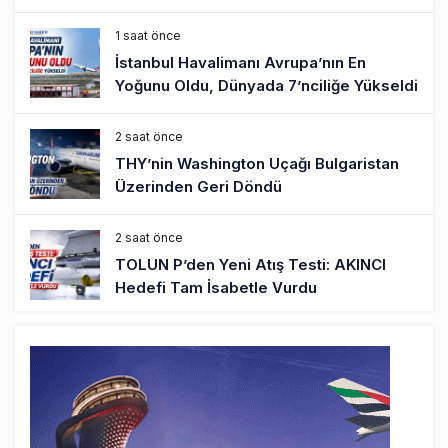
1 saat önce
İstanbul Havalimanı Avrupa’nın En
Yoğunu Oldu, Dünyada 7’nciliğe Yükseldi
2 saat önce
THY’nin Washington Uçağı Bulgaristan
Üzerinden Geri Döndü
2 saat önce
TOLUN P’den Yeni Atış Testi: AKINCI
Hedefi Tam İsabetle Vurdu
3 saat önce
Türkiye’nin Milli Motor Projelerinde Yeni
Dönem: TEI TEKNOLOJİ Kuruldu
18 saat önce