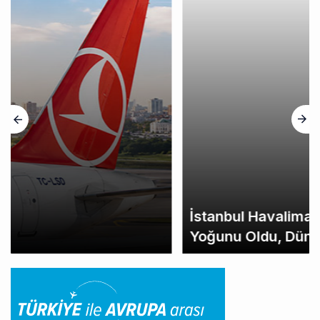
İstanbul Havalimanı Avrupa’nın En
Yoğunu Oldu, Dünyada 7’nciliğe Yükseldi