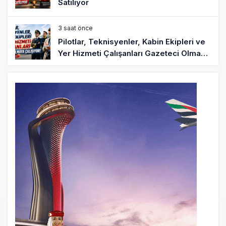
Satılıyor
3 saat önce
Pilotlar, Teknisyenler, Kabin Ekipleri ve
Yer Hizmeti Çalışanları Gazeteci Olmaya
Çalışıyor!
6 saat önce
BookingAgora’dan Dubai’ye iki FAM Trip
8 saat önce
AJet Uçuşlarıyla Rus Turist İçin Yeni
Türkiye Rotası
9 saat önce
Airbus Temmuz bilançosunu açıkladı:
204 yeni sipariş