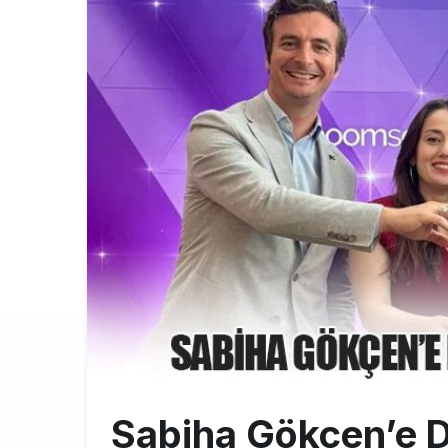
Emirates A38
10:00
Emirates’in r
9:14
DHL uçağı hav
8:37
Sabiha Gökçen’e Di