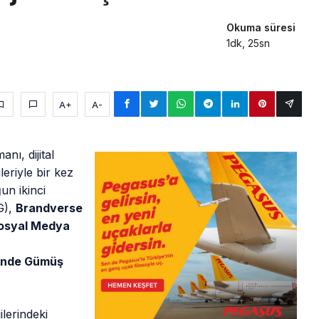
Okuma süresi
1dk, 25sn
A+
A-
nı, dijital
leriyle bir kez
un ikinci
G),
Brandverse
osyal Medya
sinde Gümüş
ilerindeki