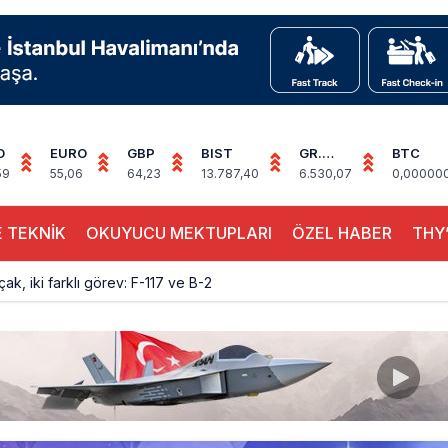
D
EURO
GBP
BIST
GR.
BTC
ALTIN
59
55,06
64,23
13.787,40
6.530,07
0,00000
 TEKNİK
OKUYUCU MEKTUPLARI
ÖZEL HABER
THY’
çak, iki farklı görev: F-117 ve B-2
sus Dünyanın En Değerli Havayolları Arasında
ABD yaptırım listesinden çıkarıldı
aklar Avrupa’da kısa rotalara hazırlanıyor
yan Marine One, yolcu uçağına fazla yaklaştı