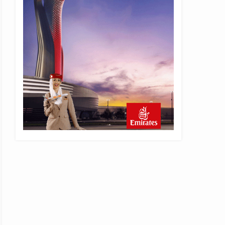
5 saat önce
Emirates’in reddettiği 10
Boeing 777X için United
kararı
5 saat önce
DHL uçağı havada cisimle
çarpıştı, havalimanında
patlayıcı drone bulundu
6 saat önce
Üniformasız Disiplin: Kabin
Ekipleri Nasıl Yolcu Olur?
22 saat önce
ISG’nin terminal
memurlarından can kurtaran
hamle