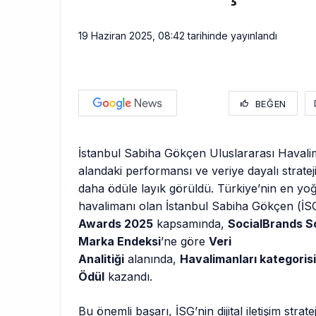
19 Haziran 2025, 08:42
tarihinde yayınlandı
BEĞEN
İstanbul Sabiha Gökçen Uluslararası Havalima
alandaki performansı ve veriye dayalı strateji
daha ödüle layık görüldü. Türkiye’nin en yoğ
havalimanı olan İstanbul Sabiha Gökçen (İS
Awards 2025
kapsamında,
SocialBrands S
Marka Endeksi
’ne göre
Veri
Analitiği
alanında,
Havalimanları kategori
Ödül
kazandı.
Bu önemli başarı, İSG’nin dijital iletişim stratej