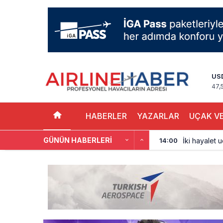
US
47,
HABERLER
YAZARLAR
UÇAK VE
GÜNÜN HABERLERI
İki hayalet u
14:00
THY ve Pega
13:00
Fly Baghdad 
12:00
Elektrikli uç
11:00
Trump’ı taşı
10:30