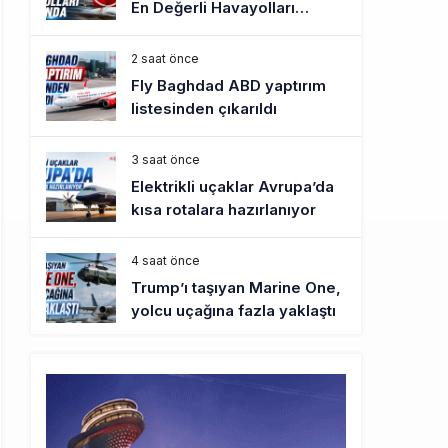
En Değerli Havayolları
Arasında
2 saat önce
Fly Baghdad ABD yaptırım
listesinden çıkarıldı
3 saat önce
Elektrikli uçaklar Avrupa’da
kısa rotalara hazırlanıyor
4 saat önce
Trump’ı taşıyan Marine One,
yolcu uçağına fazla yaklaştı
4 saat önce
Emirates A380 yolcu
rahatsızlanınca İstanbul’a
indi