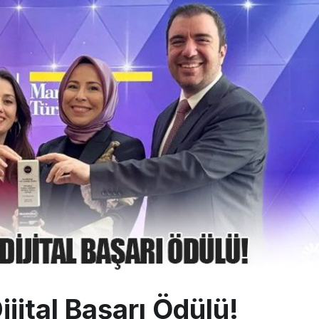
0 yolcu rahatsızlanınca İstanbul’a indi
eddettiği 10 Boeing 777X için United kararı
ada cisimle çarpıştı, havalimanında patlayıcı drone bulundu
jital Başarı Ödülü!