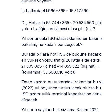
gününe yayalım: 
İç hatlarda 41.966*365= 15.317.590,
Dış Hatlarda 55.744*365= 20.534.560 gibi 
yolcu trafiğine erişilmesi olası gibi (mi)? 
Yıl sonundaki ISG istatistiklerine bir bakınız 
bakalım; ne kadarı benzeşecek? 
Burada bir ara not: ISG’de bugüne kadarki 
en yüksek yolcu trafiği 2019’da elde edildi. 
21.505.088 (iç hat)+14.055.522 (dış hat) = 
(toplamda) 35.560.610 yolcu. 
Zaten kazara bu yukarıdaki rakamlar bu yıl 
(2022) yıl boyunca tutturulacak olursa bu 
ISG azami yıllık terminal kapasitesine denk 
düşecek.   
Yıl sonu sayıları belirsiz ama Kasım 2022 