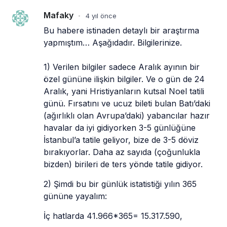
Mafaky
4 yıl önce
•
Bu habere istinaden detaylı bir araştırma 
yapmıştım… Aşağıdadır. Bilgilerinize.
1) Verilen bilgiler sadece Aralık ayının bir 
özel gününe ilişkin bilgiler. Ve o gün de 24 
Aralık, yani Hristiyanların kutsal Noel tatili 
günü. Fırsatını ve ucuz bileti bulan Batı’daki 
(ağırlıklı olan Avrupa’daki) yabancılar hazır 
havalar da iyi gidiyorken 3-5 günlüğüne 
İstanbul’a tatile geliyor, bize de 3-5 döviz 
bırakıyorlar. Daha az sayıda (çoğunlukla 
bizden) birileri de ters yönde tatile gidiyor. 
2) Şimdi bu bir günlük istatistiği yılın 365 
gününe yayalım: 
İç hatlarda 41.966*365= 15.317.590,