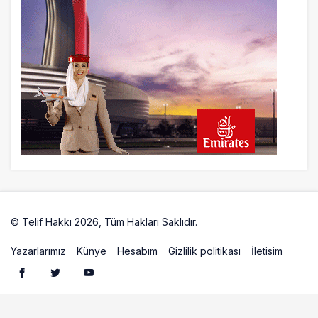
5 saat önce
DHL uçağı havada cisimle çarpıştı,
havalimanında patlayıcı drone bulundu
6 saat önce
Üniformasız Disiplin: Kabin Ekipleri Nasıl
Yolcu Olur?
22 saat önce
ISG’nin terminal memurlarından can
kurtaran hamle
© Telif Hakkı 2026, Tüm Hakları Saklıdır.
Artelio
Yazarlarımız
Künye
Hesabım
Gizlilik politikası
İletisim