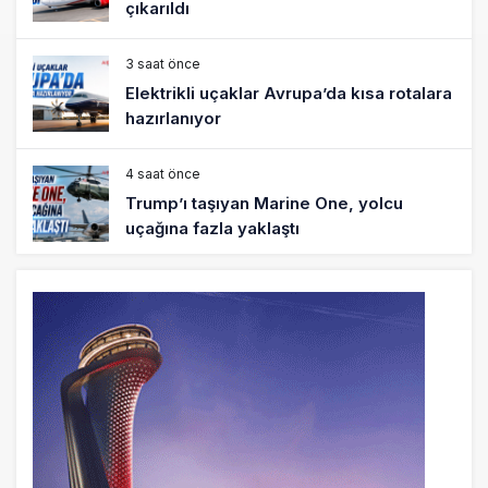
çıkarıldı
3 saat önce
Elektrikli uçaklar Avrupa’da kısa rotalara
hazırlanıyor
4 saat önce
Trump’ı taşıyan Marine One, yolcu
uçağına fazla yaklaştı
4 saat önce
Emirates A380 yolcu rahatsızlanınca
İstanbul’a indi
5 saat önce
Emirates’in reddettiği 10 Boeing 777X
için United kararı