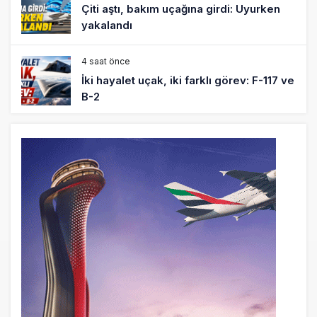
Çiti aştı, bakım uçağına girdi: Uyurken
yakalandı
4 saat önce
İki hayalet uçak, iki farklı görev: F-117 ve
B-2
5 saat önce
THY ve Pegasus Dünyanın En Değerli
Havayolları Arasında
6 saat önce
Fly Baghdad ABD yaptırım listesinden
çıkarıldı
7 saat önce
Elektrikli uçaklar Avrupa’da kısa rotalara
hazırlanıyor