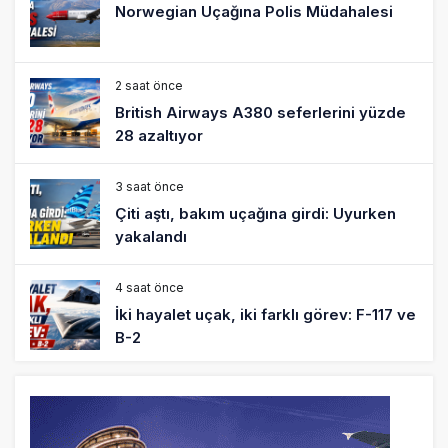
Norwegian Uçağına Polis Müdahalesi
2 saat önce
British Airways A380 seferlerini yüzde
28 azaltıyor
3 saat önce
Çiti aştı, bakım uçağına girdi: Uyurken
yakalandı
4 saat önce
İki hayalet uçak, iki farklı görev: F-117 ve
B-2
5 saat önce
THY ve Pegasus Dünyanın En Değerli
Havayolları Arasında