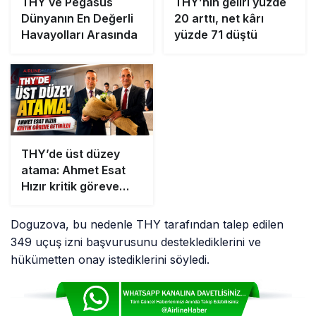
THY ve Pegasus
THY’nin geliri yüzde
Dünyanın En Değerli
20 arttı, net kârı
Havayolları Arasında
yüzde 71 düştü
THY’de üst düzey
atama: Ahmet Esat
Hızır kritik göreve
getirildi
Doguzova, bu nedenle THY tarafından talep edilen
349 uçuş izni başvurusunu desteklediklerini ve
hükümetten onay istediklerini söyledi.