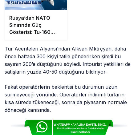
Rusya’dan NATO
Sınırında Güç
Gösterisi: Tu-160
Bombardıman Uçağı
16 Saat Havada Kaldı
Tur Acenteleri Alyansı’ndan Alksan Mktrçyan, daha
önce haftada 300 kişiyi tatile gönderirken şimdi bu
sayının 200’e düştüğünü söyledi. Intourist yetkilileri de
satışların yüzde 40-50 düştüğünü bildiriyor.
Fakat operatörlerin beklentisi bu durumun uzun
sürmeyeceği yönünde. Operatörler indirimli turların
kısa sürede tükeneceği, sonra da piyasanın normale
döneceği kanısında.