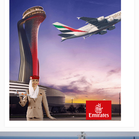
Türkiye’nin Milli Motor Projelerinde Yeni
Dönem: TEI TEKNOLOJİ Kuruldu
22 saat önce
SunExpress Günlük Yolcu Rekorunu 72
Bin 340’a Çıkardı
23 saat önce
İstanbul Havalimanı’nın 4. Pistinde İlk
Test Uçuşu Yapıldı
23 saat önce
Aslıhan Güven, Airport Leader of the
Future Finalisti Oldu