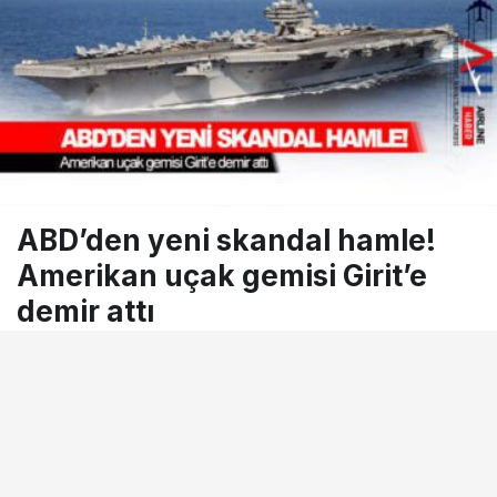
ABD’den yeni skandal hamle!
Amerikan uçak gemisi Girit’e
demir attı
7 Ekim 2022, 08:39
tarihinde yayınlandı
Okuma süresi
1dk, 10sn