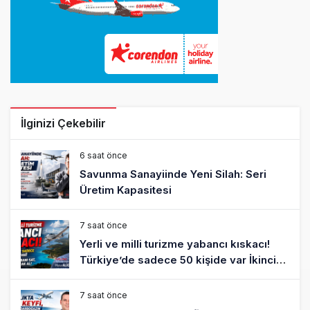
İlginizi Çekebilir
6 saat önce
Savunma Sanayiinde Yeni Silah: Seri
Üretim Kapasitesi
7 saat önce
Yerli ve milli turizme yabancı kıskacı!
Türkiye’de sadece 50 kişide var İkinci
arabanı sat, ‘pır pır’ uçak al!
7 saat önce