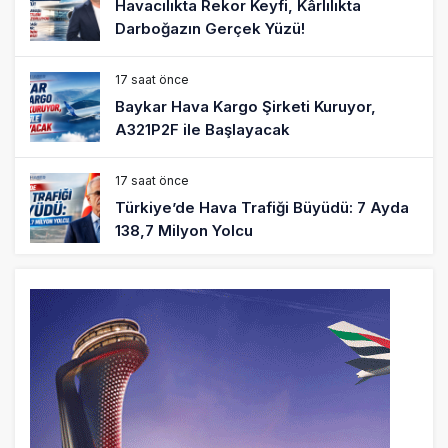
Havacılıkta Rekor Keyfi, Kârlılıkta
Darboğazın Gerçek Yüzü!
17 saat önce
Baykar Hava Kargo Şirketi Kuruyor,
A321P2F ile Başlayacak
17 saat önce
Türkiye’de Hava Trafiği Büyüdü: 7 Ayda
138,7 Milyon Yolcu
17 saat önce
Cebu Pacific Uçağı Kalkış Öncesi Pistten
Çıktı, Uçuşlar Durdu