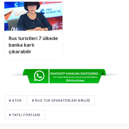
Uçuşları İptal Edildi
Rus turistleri 7 ülkede
banka kartı
çıkarabilir
# ATOR
# RUS TUR OPERATÖRLERI BIRLIĞI
# TATILI FIYATLARI