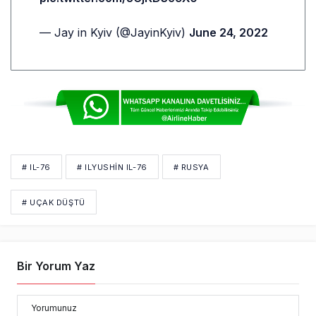
— Jay in Kyiv (@JayinKyiv)
June 24, 2022
# IL-76
# ILYUSHIN IL-76
# RUSYA
# UÇAK DÜŞTÜ
Bir Yorum Yaz
Yorumunuz