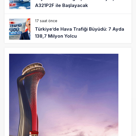
A321P2F ile Başlayacak
17 saat önce
Türkiye’de Hava Trafiği Büyüdü: 7 Ayda
138,7 Milyon Yolcu
17 saat önce
Cebu Pacific Uçağı Kalkış Öncesi Pistten
Çıktı, Uçuşlar Durdu