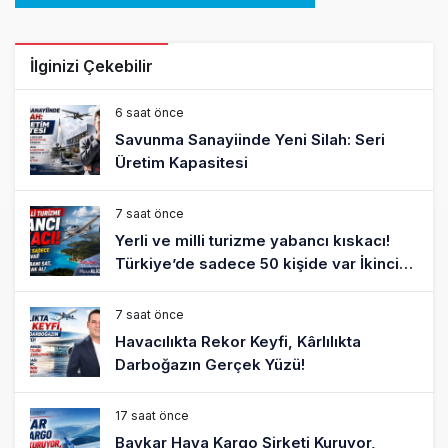
İlginizi Çekebilir
6 saat önce
Savunma Sanayiinde Yeni Silah: Seri
Üretim Kapasitesi
7 saat önce
Yerli ve milli turizme yabancı kıskacı!
Türkiye’de sadece 50 kişide var İkinci
arabanı sat, ‘pır pır’ uçak al!
7 saat önce
Havacılıkta Rekor Keyfi, Kârlılıkta
Darboğazın Gerçek Yüzü!
17 saat önce
Baykar Hava Kargo Şirketi Kuruyor,