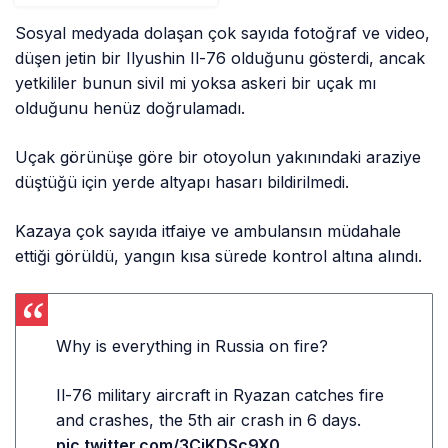
Bombardıman Uçağı
16 Saat Havada Kaldı
Sosyal medyada dolaşan çok sayıda fotoğraf ve video,
düşen jetin bir Ilyushin Il-76 olduğunu gösterdi, ancak
yetkililer bunun sivil mi yoksa askeri bir uçak mı
olduğunu henüz doğrulamadı.
Uçak görünüşe göre bir otoyolun yakınındaki araziye
düştüğü için yerde altyapı hasarı bildirilmedi.
Kazaya çok sayıda itfaiye ve ambulansın müdahale
ettiği görüldü, yangın kısa sürede kontrol altına alındı.
Why is everything in Russia on fire?
Il-76 military aircraft in Ryazan catches fire
and crashes, the 5th air crash in 6 days.
pic.twitter.com/3CjKDSc9X0