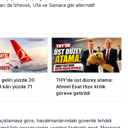
rı da İzhevsk, Ufa ve Samara gibi alternatif
 geliri yüzde 20
THY’de üst düzey atama:
et kârı yüzde 71
Ahmet Esat Hızır kritik
göreve getirildi
çıklamaya göre, havalimanlarındaki güvenlik tehdidi
msk’taki operasyonlar yeniden faaliyete geçti. Moskova