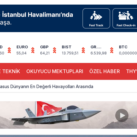
D
EURO
GBP
BIST
GR.
BTC
ALTIN
,60
55,04
64,21
13.759,51
6.539,98
0,000000
 TEKNİK
OKUYUCU MEKTUPLARI
ÖZEL HABER
THY’
sus Dünyanın En Değerli Havayolları Arasında
ABD yaptırım listesinden çıkarıldı
aklar Avrupa’da kısa rotalara hazırlanıyor
yan Marine One, yolcu uçağına fazla yaklaştı
0 yolcu rahatsızlanınca İstanbul’a indi