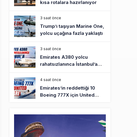
kısa rotalara hazırlanıyor
3 saat önce
Trump’ı taşıyan Marine One,
yolcu uçağına fazla yaklaştı
3 saat önce
Emirates A380 yolcu
rahatsızlanınca İstanbul’a
indi
4 saat önce
Emirates’in reddettiği 10
Boeing 777X için United
kararı
4 saat önce
DHL uçağı havada cisimle
çarpıştı, havalimanında
patlayıcı drone bulundu