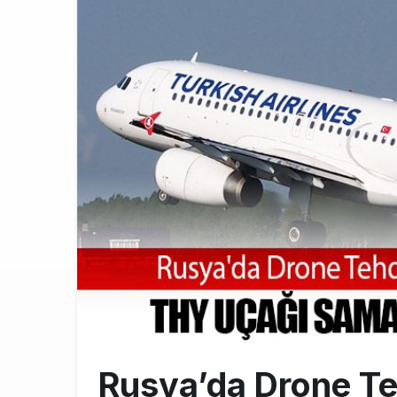
Emirates’in r
9:14
DHL uçağı hav
8:37
SpaceX Falcon
8:11
Rusya’da Drone Te