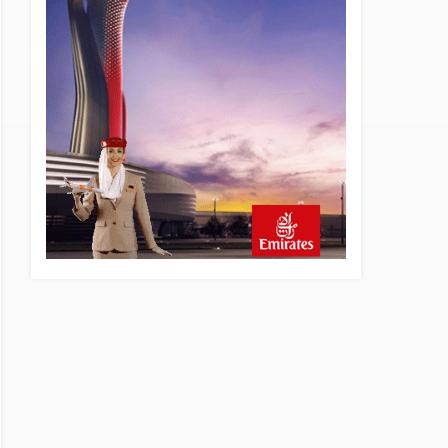
5 saat önce
SpaceX Falcon 9’un ikinci
kademesi Ay’a çarptı
5 saat önce
Üniformasız Disiplin: Kabin
Ekipleri Nasıl Yolcu Olur?
21 saat önce
ISG’nin terminal
memurlarından can kurtaran
hamle