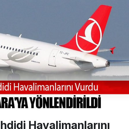
eddettiği 10 Boeing 777X için United kararı
ada cisimle çarpıştı, havalimanında patlayıcı drone bulundu
 9’un ikinci kademesi Ay’a çarptı
hdidi Havalimanlarını