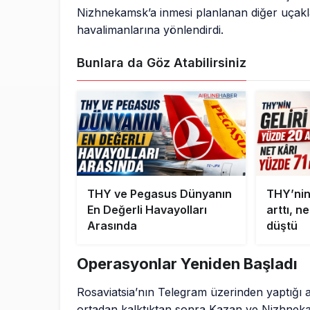
Nizhnekamsk’a inmesi planlanan diğer uçakla
havalimanlarına yönlendirdi.
Bunlara da Göz Atabilirsiniz
THY ve Pegasus Dünyanın
THY’nin
En Değerli Havayolları
arttı, n
Arasında
düştü
Operasyonlar Yeniden Başladı
Rosaviatsia’nın Telegram üzerinden yaptığı a
ortadan kalktıktan sonra Kazan ve Nizhneka