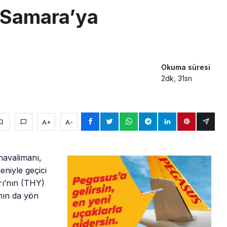
 Samara’ya
Okuma süresi
2dk, 31sn
A+
A-
havalimanı,
eniyle geçici
rı’nın (THY)
nın da yön