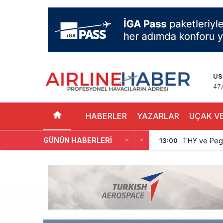
US
47
HABERLER
YAZARLAR
UÇAK VE
GÜNÜN HABERLERI
THY ve Pega
13:00
Fly Baghdad 
12:00
Elektrikli uç
11:00
Trump’ı taşı
10:30
Emirates A38
10:00