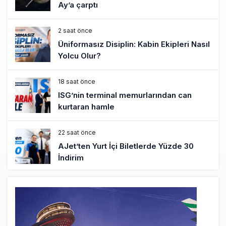
Ay’a çarptı
2 saat önce
Üniformasız Disiplin: Kabin Ekipleri Nasıl
Yolcu Olur?
18 saat önce
ISG’nin terminal memurlarından can
kurtaran hamle
22 saat önce
AJet’ten Yurt İçi Biletlerde Yüzde 30
İndirim
24 saat önce
THY’nin geliri yüzde 20 arttı, net kârı
yüzde 71 düştü