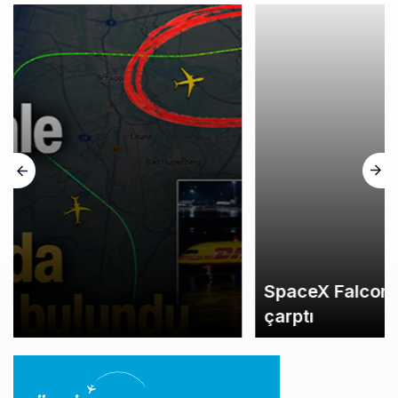
SpaceX Falcon 9’un ikinci kademesi Ay’a
çarptı