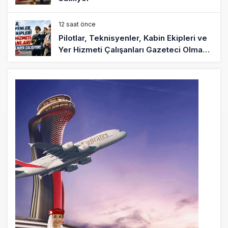
12 saat önce
Pilotlar, Teknisyenler, Kabin Ekipleri ve
Yer Hizmeti Çalışanları Gazeteci Olmaya
Çalışıyor!
14 saat önce
BookingAgora’dan Dubai’ye iki FAM Trip
16 saat önce
AJet Uçuşlarıyla Rus Turist İçin Yeni
Türkiye Rotası
17 saat önce
Airbus Temmuz bilançosunu açıkladı:
204 yeni sipariş