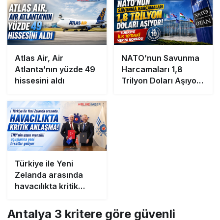
Atlas Air, Air
NATO’nun Savunma
Atlanta’nın yüzde 49
Harcamaları 1,8
hissesini aldı
Trilyon Doları Aşıyor!
Türkiye İlk 10’daki
Yerini Korudu
Türkiye ile Yeni
Zelanda arasında
havacılıkta kritik
anlaşma! THY’nin
uzun menzilli
Antalya 3 kritere göre güvenli
uçuşlarına yeni