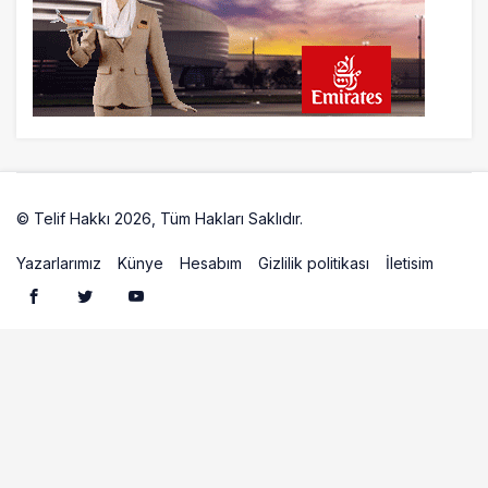
18 saat önce
İstanbul uçağına polis köpeklerle girdi: 3
yolcu indirildi
18 saat önce
AyJet eğitim uçağı Hezarfen yakınında
kırım geçirdi
© Telif Hakkı 2026, Tüm Hakları Saklıdır.
Artelio
Yazarlarımız
Künye
Hesabım
Gizlilik politikası
İletisim