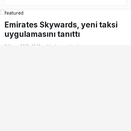
Emirates Skywards, yeni taksi
uygulamasını tanıttı
2 Kasım 2018, 16:19
tarihinde yayınlandı
Okuma süresi
1dk, 19sn
BEĞEN
PAYLAŞ