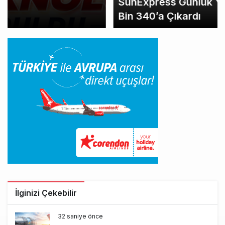
SunExpress Günlük Yolcu Rekorunu 72
Bin 340’a Çıkardı
İlginizi Çekebilir
32 saniye önce