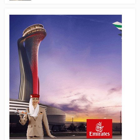
19 saat önce
Pilotlar, Teknisyenler, Kabin Ekipleri ve
Yer Hizmeti Çalışanları Gazeteci Olmaya
Çalışıyor!
21 saat önce
BookingAgora’dan Dubai’ye iki FAM Trip
24 saat önce
AJet Uçuşlarıyla Rus Turist İçin Yeni
Türkiye Rotası