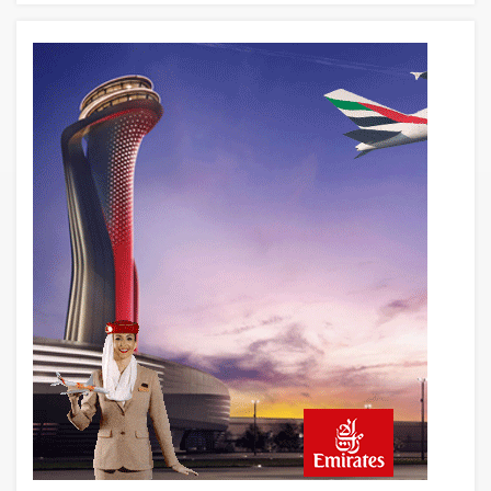
18 saat önce
Aslıhan Güven, Airport Leader of the
Future Finalisti Oldu
19 saat önce
EasyJet, 5,7 Milyar Sterline Apollo’ya
Satılıyor
20 saat önce
Pilotlar, Teknisyenler, Kabin Ekipleri ve
Yer Hizmeti Çalışanları Gazeteci Olmaya
Çalışıyor!
22 saat önce
BookingAgora’dan Dubai’ye iki FAM Trip