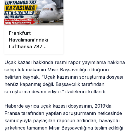
Frankfurt
Havalimanı’ndaki
Lufthansa 787
Kazasında İlk
Bulgular Açıklandı:
Uçak kazası hakkında resmi rapor yayımlama hakkına
Burun İniş Takımı
sahip tek makamın Mısır Başsavcılığı olduğunu
Emniyet Pimi Yanlış
belirten kaynak, “Uçak kazasının soruşturma dosyası
Konumlandırılmış
henüz kapanmış değil. Başsavcılık tarafından
soruşturma devam ediyor.” ifadelerini kullandı.
Haberde ayrıca uçak kazası dosyasının, 2019’da
Fransa tarafından yapılan soruşturmanın neticesinde
kamuoyuyla paylaşılan raporun ardından, havayolu
şirketince tamamen Mısır Başsavcılığına teslim edildiği