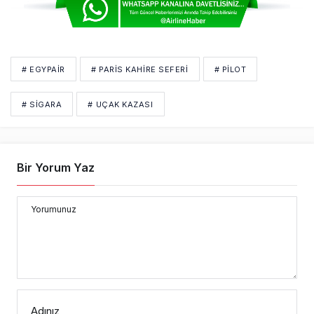
# EGYPAIR
# PARIS KAHIRE SEFERI
# PİLOT
# SIGARA
# UÇAK KAZASI
Bir Yorum Yaz
Yorumunuz
Adınız