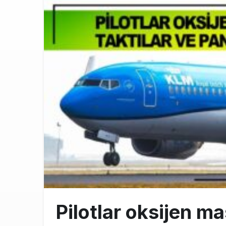
THY ve Pega
13:00
Fly Baghdad 
12:00
Elektrikli uç
11:00
Pilotlar oksijen ma