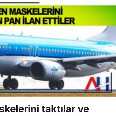
sus Dünyanın En Değerli Havayolları Arasında
ABD yaptırım listesinden çıkarıldı
aklar Avrupa’da kısa rotalara hazırlanıyor
skelerini taktılar ve