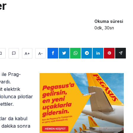
er
Okuma süresi
0dk, 30sn
A+
A-
ile Prag-
ardı.
t elektrik
olunca pilotlar
ttiler.
otlar da kabul
9 dakika sonra