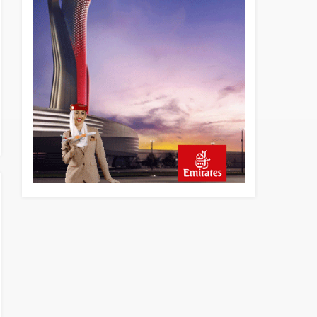
13 saat önce
Elektrikli uçaklar Avrupa’da
kısa rotalara hazırlanıyor
13 saat önce
Trump’ı taşıyan Marine One,
yolcu uçağına fazla yaklaştı
14 saat önce
Emirates A380 yolcu
rahatsızlanınca İstanbul’a
indi
15 saat önce
Emirates’in reddettiği 10
Boeing 777X için United
kararı
15 saat önce
DHL uçağı havada cisimle