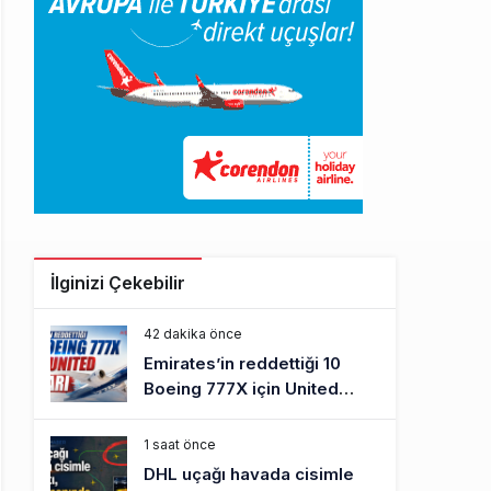
İlginizi Çekebilir
42 dakika önce
Emirates’in reddettiği 10
Boeing 777X için United
kararı
1 saat önce
DHL uçağı havada cisimle