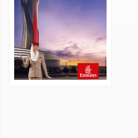
24 saat önce
THY’nin geliri yüzde 20 arttı,
net kârı yüzde 71 düştü