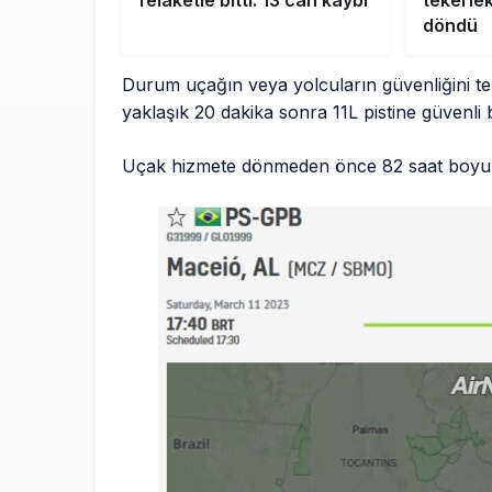
felaketle bitti: 13 can kaybı
tekerle
döndü
Durum uçağın veya yolcuların güvenliğini te
yaklaşık 20 dakika sonra 11L pistine güvenli bi
Uçak hizmete dönmeden önce 82 saat boyun