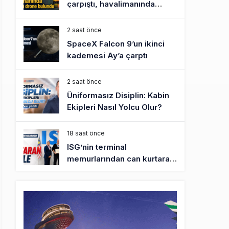
çarpıştı, havalimanında
patlayıcı drone bulundu
2 saat önce
SpaceX Falcon 9’un ikinci
kademesi Ay’a çarptı
2 saat önce
Üniformasız Disiplin: Kabin
Ekipleri Nasıl Yolcu Olur?
18 saat önce
ISG’nin terminal
memurlarından can kurtaran
hamle
22 saat önce
AJet’ten Yurt İçi Biletlerde
Yüzde 30 İndirim