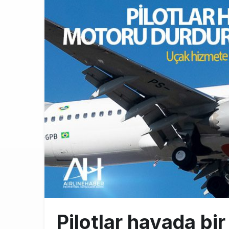
AJet’ten Yurt
11:41
THY’nin gelir
10:18
Pegasus, söz
9:42
Pilotlar havada bi