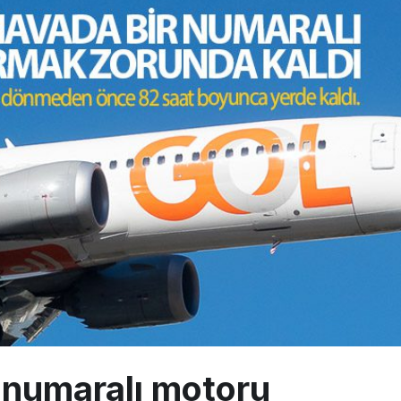
 İçi Biletlerde Yüzde 30 İndirim
i yüzde 20 arttı, net kârı yüzde 71 düştü
leşme süreçlerinde Draftwise’ı kullanacak
r numaralı motoru