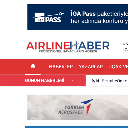
US
47
HABERLER
YAZARLAR
UÇAK VE
GÜNÜN HABERLERI
Emirates’in r
9:14
DHL uçağı hav
8:37
SpaceX Falcon
8:11
Üniformasız Di
7:50
ISG’nin term
16:20