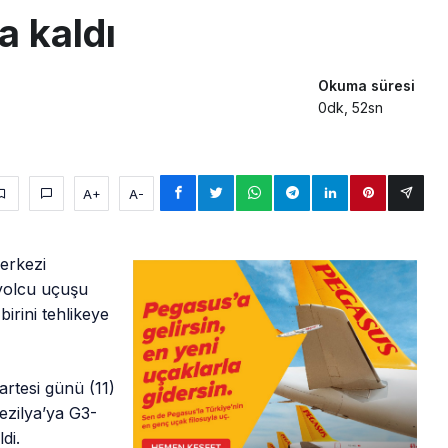
 kaldı
Okuma süresi
0dk, 52sn
A+
A-
erkezi
 yolcu uçuşu
irini tehlikeye
artesi günü (11)
ezilya’ya G3-
di.