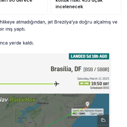
kleri 90 derece
koltuk riski: 453 uçak
incelenecek
hlikeye atmadığından, jet Brezilya’ya doğru alçalmış ve
r iniş yaptı.
ca yerde kaldı.