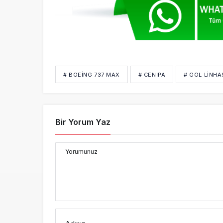
# BOEING 737 MAX
# CENIPA
# GOL LINH
Bir Yorum Yaz
Yorumunuz