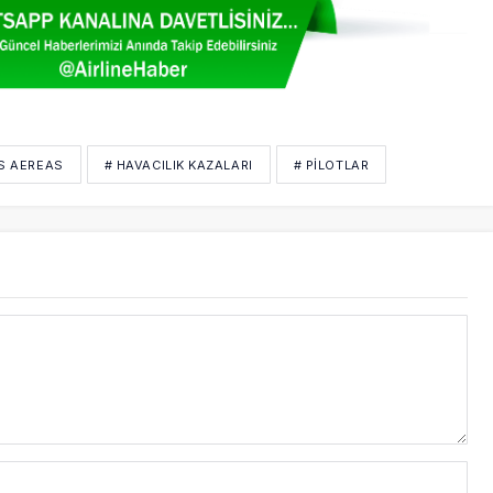
AS AEREAS
# HAVACILIK KAZALARI
# PILOTLAR