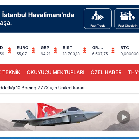
D
EURO
GBP
BIST
GR.
BTC
ALTIN
,59
55,07
64,21
13.703,13
6.507,75
0,000000
 TEKNİK
OKUYUCU MEKTUPLARI
ÖZEL HABER
THY’
eddettiği 10 Boeing 777X için United kararı
ada cisimle çarpıştı, havalimanında patlayıcı drone bulundu
 9’un ikinci kademesi Ay’a çarptı
siplin: Kabin Ekipleri Nasıl Yolcu Olur?
inal memurlarından can kurtaran hamle