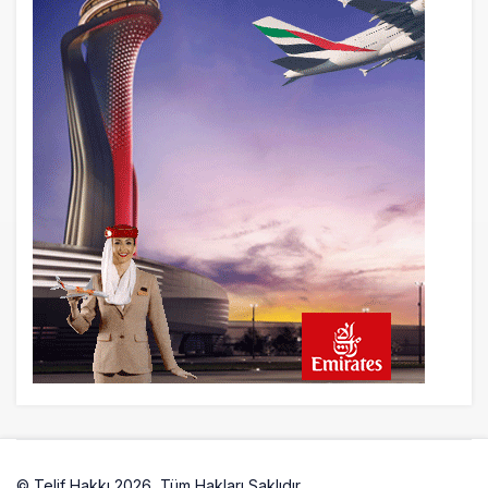
21 saat önce
British Airways A380 seferlerini yüzde
28 azaltıyor
22 saat önce
Çiti aştı, bakım uçağına girdi: Uyurken
yakalandı
23 saat önce
İki hayalet uçak, iki farklı görev: F-117 ve
B-2
© Telif Hakkı 2026, Tüm Hakları Saklıdır.
Artelio