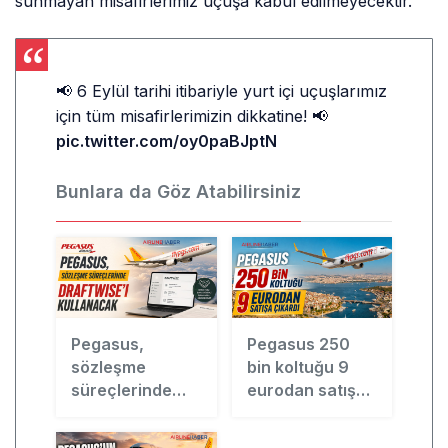
sunmayan misafirlerimiz uçuşa kabul edilmeyecektir.”
📢 6 Eylül tarihi itibariyle yurt içi uçuşlarımız
için tüm misafirlerimizin dikkatine! 📢
pic.twitter.com/oy0paBJptN
Bunlara da Göz Atabilirsiniz
Pegasus,
Pegasus 250
sözleşme
bin koltuğu 9
süreçlerinde
eurodan satışa
Draftwise’ı
çıkardı
kullanacak