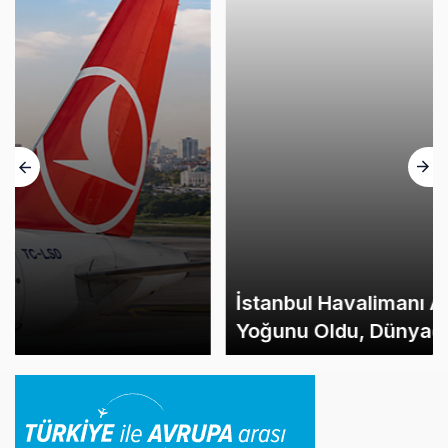
İstanbul Havalimanı Avrupa’nın En
Yoğunu Oldu, Dünyada 7’nciliğe Yükseldi