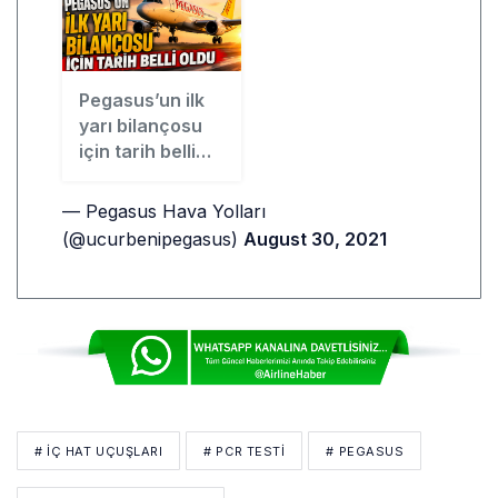
Pegasus’un ilk
yarı bilançosu
için tarih belli
oldu
— Pegasus Hava Yolları
(@ucurbenipegasus)
August 30, 2021
# IÇ HAT UÇUŞLARI
# PCR TESTI
# PEGASUS