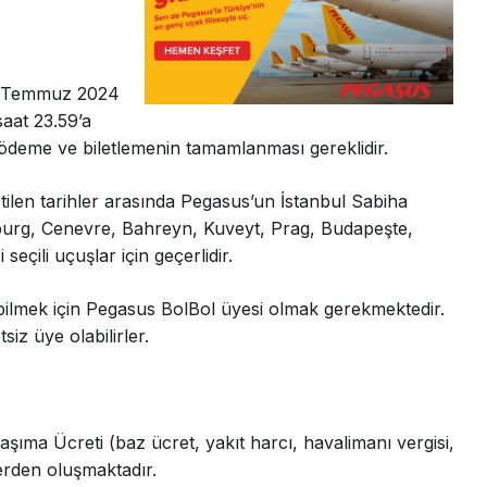
 Temmuz 2024
aat 23.59’a
ı, ödeme ve biletlemenin tamamlanması gereklidir.
ilen tarihler arasında Pegasus’un İstanbul Sabiha
urg, Cenevre, Bahreyn, Kuveyt, Prag, Budapeşte,
eçili uçuşlar için geçerlidir.
mek için Pegasus BolBol üyesi olmak gerekmektedir.
z üye olabilirler.
şıma Ücreti (baz ücret, yakıt harcı, havalimanı vergisi,
lerden oluşmaktadır.