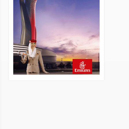
5 saat önce
Emirates A380 yolcu
rahatsızlanınca İstanbul’a
indi
6 saat önce
Emirates’in reddettiği 10
Boeing 777X için United
kararı
6 saat önce
DHL uçağı havada cisimle
çarpıştı, havalimanında
patlayıcı drone bulundu
7 saat önce
Üniformasız Disiplin: Kabin
Ekipleri Nasıl Yolcu Olur?
23 saat önce
ISG’nin terminal