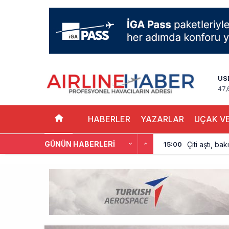
US
47,
HABERLER
YAZARLAR
UÇAK VE
GÜNÜN HABERLERI
Çiti aştı, b
15:00
İki hayalet u
14:00
THY ve Pega
13:00
Fly Baghdad 
12:00
Elektrikli uç
11:00