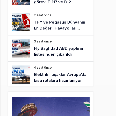
görev: F-117 ve B-2
2 saat önce
THY ve Pegasus Dünyanın
En Değerli Havayolları
Arasında
3 saat önce
Fly Baghdad ABD yaptırım
listesinden çıkarıldı
4 saat önce
Elektrikli uçaklar Avrupa’da
kısa rotalara hazırlanıyor
5 saat önce
Trump’ı taşıyan Marine One,
yolcu uçağına fazla yaklaştı