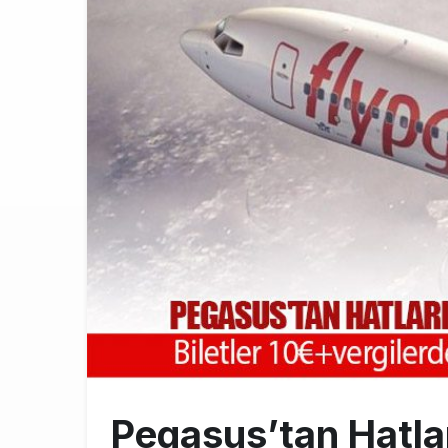
Trump’ı taşı
10:30
Emirates A38
10:00
Emirates’in r
9:14
Pegasus’tan Hatlar