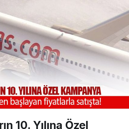
yan Marine One, yolcu uçağına fazla yaklaştı
0 yolcu rahatsızlanınca İstanbul’a indi
eddettiği 10 Boeing 777X için United kararı
ın 10. Yılına Özel