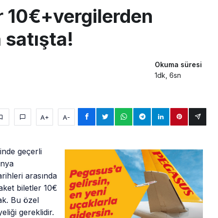
r 10€+vergilerden
 satışta!
Okuma süresi
1dk, 6sn
A+
A-
nde geçerli
anya
rihleri arasında
aket biletler 10€
ak. Bu özel
liği gereklidir.