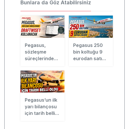
Bunlara da Göz Atabilirsiniz
Pegasus,
Pegasus 250
sözleşme
bin koltuğu 9
süreçlerinde
eurodan satışa
Draftwise’ı
çıkardı
kullanacak
Pegasus’un ilk
yarı bilançosu
için tarih belli
oldu