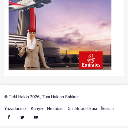
9 saat önce
Airbus Temmuz bilançosunu açıkladı:
204 yeni sipariş
9 saat önce
İstanbul uçağına polis köpeklerle girdi: 3
yolcu indirildi
10 saat önce
AyJet eğitim uçağı Hezarfen yakınında
kırım geçirdi
© Telif Hakkı 2026, Tüm Hakları Saklıdır.
Artelio
Yazarlarımız
Künye
Hesabım
Gizlilik politikası
İletisim