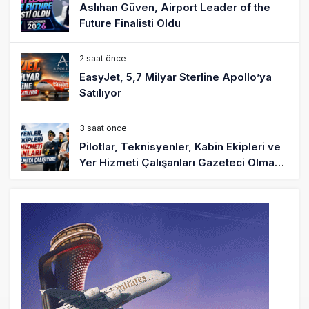
Aslıhan Güven, Airport Leader of the
Future Finalisti Oldu
2 saat önce
EasyJet, 5,7 Milyar Sterline Apollo’ya
Satılıyor
3 saat önce
Pilotlar, Teknisyenler, Kabin Ekipleri ve
Yer Hizmeti Çalışanları Gazeteci Olmaya
Çalışıyor!
6 saat önce
BookingAgora’dan Dubai’ye iki FAM Trip
8 saat önce
AJet Uçuşlarıyla Rus Turist İçin Yeni
Türkiye Rotası