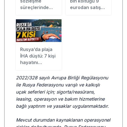
sözleşme
bin koltuğu 9
süreçlerinde
eurodan satışa
Draftwise’ı
çıkardı
kullanacak
Rusya’da plaja
İHA düştü: 7 kişi
hayatını
kaybetti
2022/328 sayılı Avrupa Birliği Regülasyonu
ile Rusya Federasyonu varışlı ve kalkışlı
uçak seferleri için; sigorta/reasürans,
leasing, operasyon ve bakım hizmetlerine
bağlı yaptırım ve yasaklar uygulanmaktadır.
Mevcut durumdan kaynaklanan operasyonel