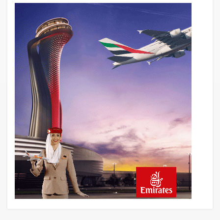
Fly Baghdad ABD yaptırım listesinden
çıkarıldı
13 saat önce
Elektrikli uçaklar Avrupa’da kısa rotalara
hazırlanıyor
13 saat önce
Trump’ı taşıyan Marine One, yolcu
uçağına fazla yaklaştı
14 saat önce
Emirates A380 yolcu rahatsızlanınca
İstanbul’a indi
15 saat önce
Emirates’in reddettiği 10 Boeing 777X