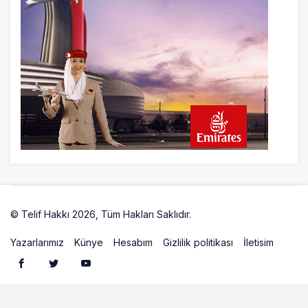
22 saat önce
Norwegian Uçağına Polis Müdahalesi
23 saat önce
British Airways A380 seferlerini yüzde
28 azaltıyor
© Telif Hakkı 2026, Tüm Hakları Saklıdır.
Artelio
Yazarlarımız
Künye
Hesabım
Gizlilik politikası
İletisim