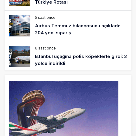
Türkiye Rotası
5 saat önce
Airbus Temmuz bilançosunu açıkladı:
204 yeni sipariş
6 saat önce
İstanbul uçağına polis köpeklerle girdi: 3
yolcu indirildi
7 saat önce
AyJet eğitim uçağı Hezarfen yakınında
kırım geçirdi
22 saat önce
Lufthansa ilk uçağını Starlink internetiyle
donattı