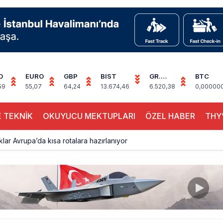
D
EURO
GBP
BIST
GR.
BTC
ALTIN
59
55,07
64,24
13.674,46
6.520,38
0,00000
 TEKNİK
OKUYUCU MEKTUPLARI
ÖZEL HABER
THY’
aklar Avrupa’da kısa rotalara hazırlanıyor
yan Marine One, yolcu uçağına fazla yaklaştı
0 yolcu rahatsızlanınca İstanbul’a indi
eddettiği 10 Boeing 777X için United kararı
ada cisimle çarpıştı, havalimanında patlayıcı drone bulundu