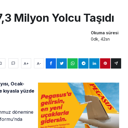
 9’un ikinci kademesi Ay’a çarptı
,3 Milyon Yolcu Taşıdı
siplin: Kabin Ekipleri Nasıl Yolcu Olur?
inal memurlarından can kurtaran hamle
Okuma süresi
0dk, 42sn
A+
A-
yısı, Ocak-
e kıyasla yüzde
emmuz dönemine
atformu’nda