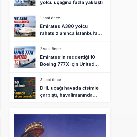
yolcu uçağına fazla yaklaştı
1 saat önce
Emirates A380 yolcu
rahatsızlanınca İstanbul’a
indi
2 saat önce
Emirates’in reddettiği 10
Boeing 777X için United
kararı
3 saat önce
DHL uçağı havada cisimle
çarpıştı, havalimanında
patlayıcı drone bulundu
3 saat önce
SpaceX Falcon 9’un ikinci
kademesi Ay’a çarptı