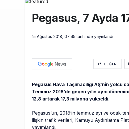
SpaceX Falcon
8:11
Pegasus, 7 Ayda 17
Üniformasız Di
7:50
ISG’nin term
16:20
15 Ağustos 2018, 07:45
tarihinde yayınlandı
BEĞEN
Pegasus Hava Taşımacılığı AŞ’nin yolcu sa
Temmuz 2018’de geçen yılın aynı dönemin
12,8 artarak 17,3 milyona yükseldi.
Pegasus’un, 2018’in temmuz ayı ve ocak-t
ilişkin trafik verileri, Kamuyu Aydınlatma Pl
yayımlandı.