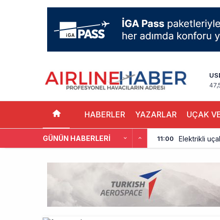
US
47,
HABERLER
YAZARLAR
UÇAK VE
GÜNÜN HABERLERI
Elektrikli uç
11:00
Trump’ı taşı
10:30
Emirates A38
10:00
Emirates’in r
9:14
DHL uçağı hav
8:37