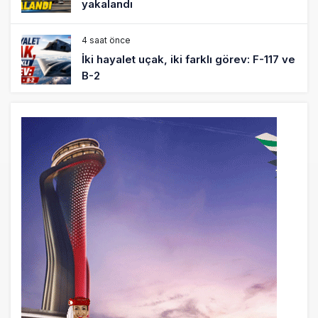
yakalandı
4 saat önce
İki hayalet uçak, iki farklı görev: F-117 ve
B-2
5 saat önce
THY ve Pegasus Dünyanın En Değerli
Havayolları Arasında
6 saat önce
Fly Baghdad ABD yaptırım listesinden
çıkarıldı
7 saat önce
Elektrikli uçaklar Avrupa’da kısa rotalara
hazırlanıyor