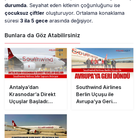
durumda
. Seyahat eden kitlenin çoğunluğunu ise
çocuksuz çiftler
oluşturuyor. Ortalama konaklama
süresi
3 ila 5 gece
arasında değişiyor.
Bunlara da Göz Atabilirsiniz
Antalya’dan
Southwind Airlines
Krasnodar’a Direkt
Berlin Uçuşu ile
Uçuşlar Başladı:
Avrupa’ya Geri
Southwind Airlines
Döndü
Sefer Sayısını
Artırıyor