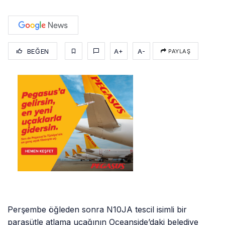
BEĞEN
A+
A-
PAYLAŞ
Perşembe öğleden sonra N10JA tescil isimli bir
paraşütle atlama uçağının Oceanside’daki belediye