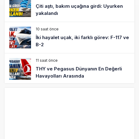
Çiti aştı, bakım uçağına girdi: Uyurken
yakalandı
10 saat önce
İki hayalet uçak, iki farklı görev: F-117 ve
B-2
11 saat önce
THY ve Pegasus Dünyanın En Değerli
Havayolları Arasında
12 saat önce
Fly Baghdad ABD yaptırım listesinden
çıkarıldı
13 saat önce
Elektrikli uçaklar Avrupa’da kısa rotalara
hazırlanıyor