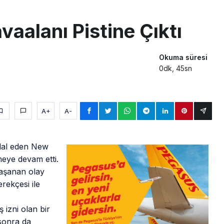
 Milli Motor Projelerinde Yeni Dönem: TEI TEKNOLOJİ Kuruldu
vaalanı Pistine Çıktı
Günlük Yolcu Rekorunu 72 Bin 340’a Çıkardı
limanı’nın 4. Pistinde İlk Test Uçuşu Yapıldı
Okuma süresi
0dk, 45sn
A+
A-
lal eden New
meye devam etti.
aşanan olay
rekçesi ile
 izni olan bir
 sonra da