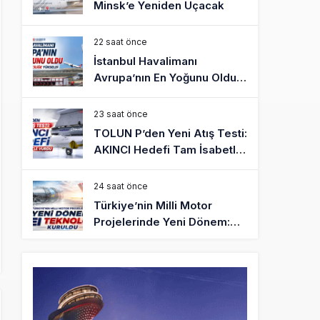
Minsk’e Yeniden Uçacak
22 saat önce
İstanbul Havalimanı
Avrupa’nın En Yoğunu Oldu,
Dünyada 7’nciliğe Yükseldi
23 saat önce
TOLUN P’den Yeni Atış Testi:
AKINCI Hedefi Tam İsabetle
Vurdu
24 saat önce
Türkiye’nin Milli Motor
Projelerinde Yeni Dönem:
TEI TEKNOLOJİ Kuruldu