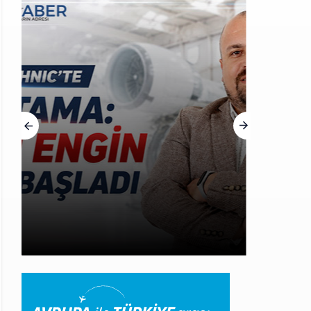
HABERLER
THY, Yaklaşık 4,5 Yıl Sonra
Minsk’e Yeniden Uçacak