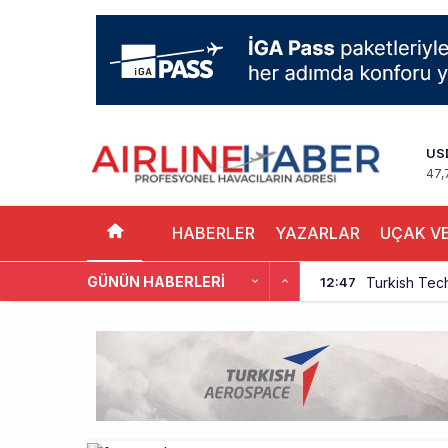
US
47,
HABERLER
YAZARLAR
UÇAK VE
GÜNÜN HABERLERI
Turkish Tec
12:47
THY, Yaklaşı
12:18
İstanbul Hav
11:58
THY’nin Wash
11:13
TOLUN P’den
10:48