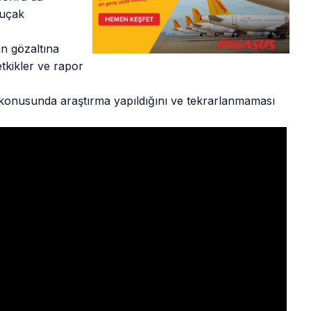
 uçak
an gözaltına
etkikler ve rapor
ği konusunda araştırma yapıldığını ve tekrarlanmaması