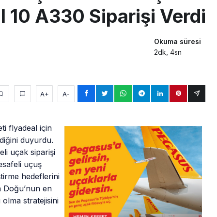
l 10 A330 Siparişi Verdi
Okuma süresi
2dk, 4sn
A+
A-
i flyadeal için
diğini duyurdu.
li uçak siparişi
safeli uçuş
tirme hedeflerini
ta Doğu’nun en
olma stratejisini