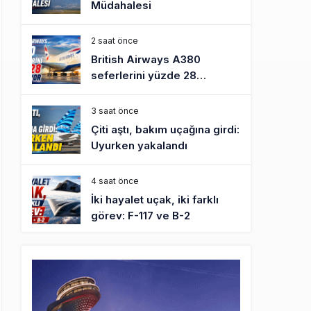
Müdahalesi
2 saat önce
British Airways A380
seferlerini yüzde 28
azaltıyor
3 saat önce
Çiti aştı, bakım uçağına girdi:
Uyurken yakalandı
4 saat önce
İki hayalet uçak, iki farklı
görev: F-117 ve B-2
5 saat önce
THY ve Pegasus Dünyanın
En Değerli Havayolları
Arasında