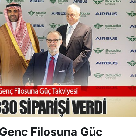
sus Dünyanın En Değerli Havayolları Arasında
ABD yaptırım listesinden çıkarıldı
aklar Avrupa’da kısa rotalara hazırlanıyor
 Genç Filosuna Güç