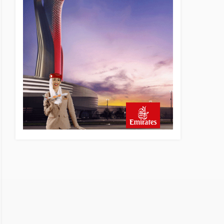
6 saat önce
Fly Baghdad ABD yaptırım
listesinden çıkarıldı
7 saat önce
Elektrikli uçaklar Avrupa’da
kısa rotalara hazırlanıyor
8 saat önce
Trump’ı taşıyan Marine One,
yolcu uçağına fazla yaklaştı
8 saat önce
Emirates A380 yolcu
rahatsızlanınca İstanbul’a
indi
9 saat önce
Emirates’in reddettiği 10