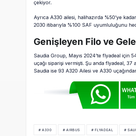
çekiyor.
Ayrıca A330 ailesi, halihazırda %50’ye kadar
2030 itibarıyla %100 SAF uyumluluğunu hede
Genişleyen Filo ve Gel
Saudia Group, Mayıs 2024’te flyadeal için 
uçağı siparişi vermişti. Şu anda flyadeal, 37
Saudia ise 93 A320 Ailesi ve A330 uçağından o
# A330
# AIRBUS
# FLYADEAL
# SAU