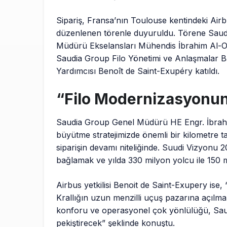
Sipariş, Fransa’nın Toulouse kentindeki Airb
düzenlenen törenle duyuruldu. Törene Sau
Müdürü Ekselansları Mühendis İbrahim Al-Om
Saudia Group Filo Yönetimi ve Anlaşmalar B
Yardımcısı Benoît de Saint-Exupéry katıldı.
“Filo Modernizasyonun
Saudia Group Genel Müdürü HE Engr. İbrah
büyütme stratejimizde önemli bir kilometre taş
siparişin devamı niteliğinde. Suudi Vizyonu 
bağlamak ve yılda 330 milyon yolcu ile 150 m
Airbus yetkilisi Benoit de Saint-Exupery ise,
Krallığın uzun menzilli uçuş pazarına açılma
konforu ve operasyonel çok yönlülüğü, Saud
pekiştirecek” şeklinde konuştu.