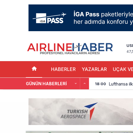
US
47,
HABERLER
YAZARLAR
UÇAK VE
GÜNÜN HABERLERI
Lufthansa ilk
18:00
Norwegian U
17:00
British Airw
16:00
Çiti aştı, b
15:00
İki hayalet u
14:00