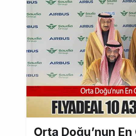
THY ve Pega
13:00
Fly Baghdad 
12:00
Elektrikli uç
11:00
Orta Doğu’nun En