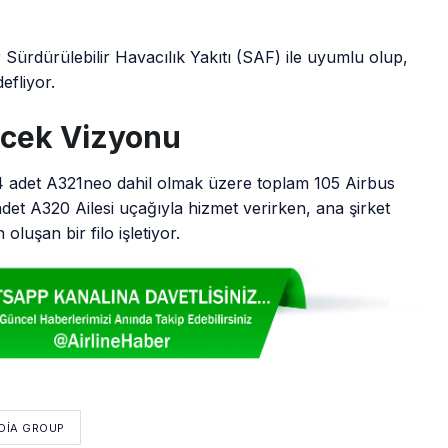
 Sürdürülebilir Havacılık Yakıtı (SAF) ile uyumlu olup,
fliyor.
ecek Vizyonu
54 adet A321neo dahil olmak üzere toplam 105 Airbus
 adet A320 Ailesi uçağıyla hizmet verirken, ana şirket
luşan bir filo işletiyor.
DIA GROUP