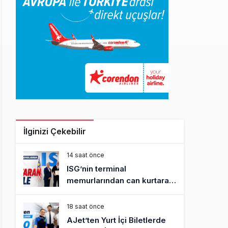
İlginizi Çekebilir
14 saat önce
ISG’nin terminal
memurlarından can kurtaran
hamle
18 saat önce
AJet’ten Yurt İçi Biletlerde