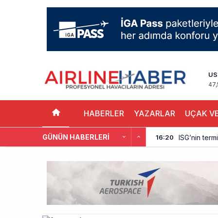
US
47,
HABERLER
YAZARLAR
UÇAK VE
GÜNÜN HABERLERI
ISG’nin term
16:20
AJet’ten Yurt
11:41
THY’nin gelir
10:18
Pegasus, söz
9:42
Kolombiya, 2 
9:15