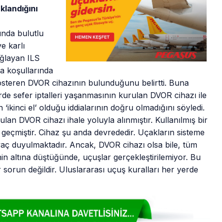
aklandığını
nda bulutlu
e karlı
ağlayan ILS
ava koşullarında
gösteren DVOR cihazının bulunduğunu belirtti. Buna
de sefer iptalleri yaşanmasının kurulan DVOR cihazı ile
n ‘ikinci el’ olduğu iddialarının doğru olmadığını söyledi.
an DVOR cihazı ihale yoluyla alınmıştır. Kullanılmış bir
lu geçmiştir. Cihaz şu anda devrededir. Uçakların sisteme
tiyaç duyulmaktadır. Ancak, DVOR cihazı olsa bile, tüm
n altına düştüğünde, uçuşlar gerçekleştirilemiyor. Bu
 sorun değildir. Uluslararası uçuş kuralları her yerde