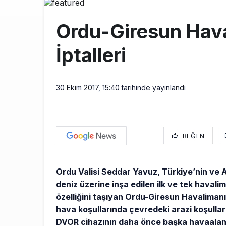
Üniversite ad
8:30
Ordu-Giresun Hav
ASELSAN’ın 6
22:26
İptalleri
THY’de üst d
21:45
30 Ekim 2017, 15:40
tarihinde yayınlandı
BEĞEN
Ordu Valisi Seddar Yavuz, Türkiye’nin ve 
deniz üzerine inşa edilen ilk ve tek havali
özelliğini taşıyan Ordu-Giresun Havaliman
hava koşullarında çevredeki arazi koşullar
DVOR cihazının daha önce başka havaalan