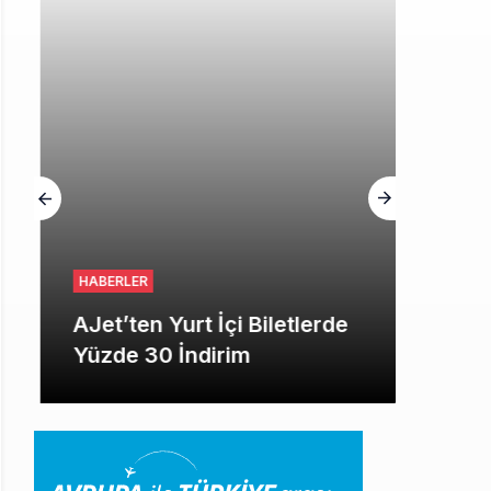
HGM yönetiminin hiç mi kusuru yok?
HABERLER
AJet’ten Yurt İçi Biletlerde
Yüzde 30 İndirim