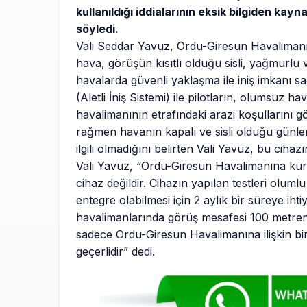
kullanıldığı iddialarının eksik bilgiden kayn
söyledi.
Vali Seddar Yavuz, Ordu-Giresun Havalimanı
hava, görüşün kısıtlı olduğu sisli, yağmurlu v
havalarda güvenli yaklaşma ile iniş imkanı s
(Aletli İniş Sistemi) ile pilotların, olumsuz h
havalimanının etrafındaki arazi koşullarını 
rağmen havanın kapalı ve sisli olduğu günler
ilgili olmadığını belirten Vali Yavuz, bu cihazı
Vali Yavuz, “Ordu-Giresun Havalimanına kurul
cihaz değildir. Cihazın yapılan testleri olum
entegre olabilmesi için 2 aylık bir süreye ih
havalimanlarında görüş mesafesi 100 metreni
sadece Ordu-Giresun Havalimanına ilişkin bir
geçerlidir” dedi.