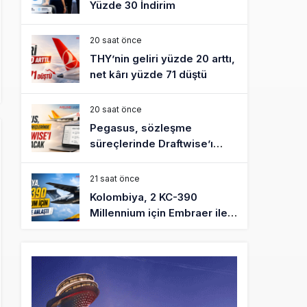
Yüzde 30 İndirim
20 saat önce
THY’nin geliri yüzde 20 arttı,
net kârı yüzde 71 düştü
20 saat önce
Pegasus, sözleşme
süreçlerinde Draftwise’ı
kullanacak
21 saat önce
Kolombiya, 2 KC-390
Millennium için Embraer ile
anlaştı
22 saat önce
Üniversite adayı avlanma ve
aldanma! Yazıcıoğlu Kazası
19 yıl sonra sil baştan SHGM