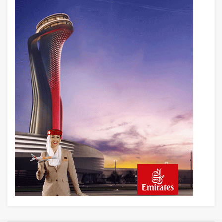
Türkiye’nin Milli Motor Projelerinde Yeni
Dönem: TEI TEKNOLOJİ Kuruldu