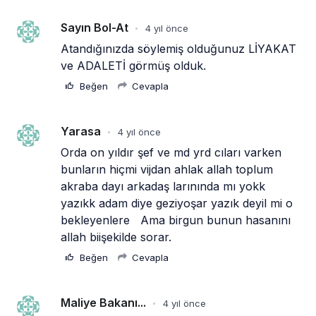
Sayın Bol-At
4 yıl önce
•
Atandığınızda söylemiş olduğunuz LİYAKAT 
ve ADALETİ görmüş olduk.
Beğen
Cevapla
Yarasa
4 yıl önce
•
Orda on yıldır şef ve md yrd cıları varken 
bunların hiçmi vijdan ahlak allah toplum 
akraba dayı arkadaş larınında mı yokk 
yazıkk adam diye geziyoşar yazık deyil mi o 
bekleyenlere   Ama birgun bunun hasanını 
allah biişekilde sorar.   
Beğen
Cevapla
Maliye Bakanı...
4 yıl önce
•