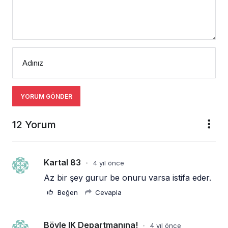
Adınız
YORUM GÖNDER
12 Yorum
Kartal 83
4 yıl önce
•
Az bir şey gurur be onuru varsa istifa eder.
Beğen
Cevapla
Böyle IK Departmanına!
4 yıl önce
•