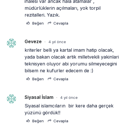
ihalesi var ancak hala atamalar , 
müdürlüklerin açılmaları, yok torpil 
rezitalleri. Yazık. 
Beğen
Cevapla
Geveze
4 yıl önce
•
kriterler belli ya kartal imam hatip olacak, 
yada bakan olacak artik milletvekili yakinlari 
teknisyen oluyor abi yorumu silmeyecegini 
bilsem ne kufurler edecem de :) 
Beğen
Cevapla
Siyasal İslam
4 yıl önce
•
Siyasal islamcıların  bir kere daha gerçek 
yüzünü gördük!!
Beğen
Cevapla