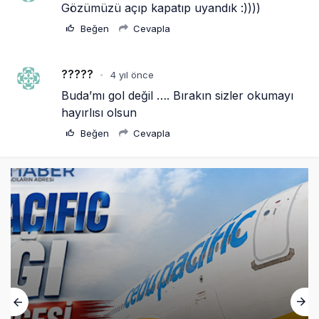
Gözümüzü açıp kapatıp uyandık :)))) 
Beğen
Cevapla
?????
4 yıl önce
•
Buda’mı gol değil …. Bırakın sizler okumayı 
hayırlısı olsun
Beğen
Cevapla