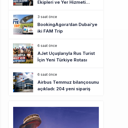
Ekipleri ve Yer Hizmeti
Çalışanları Gazeteci Olmaya
Çalışıyor!
3 saat önce
BookingAgora’dan Dubai’ye
iki FAM Trip
6 saat önce
AJet Uçuşlarıyla Rus Turist
İçin Yeni Türkiye Rotası
6 saat önce
Airbus Temmuz bilançosunu
açıkladı: 204 yeni sipariş
7 saat önce
İstanbul uçağına polis
köpeklerle girdi: 3 yolcu
indirildi