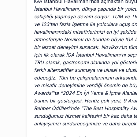
İGA İstanbul Havalimanı’nda açmaktan büyük 
İstanbul Havalimanı, dünya çapında bir yol
sahipliği yapmaya devam ediyor. TUM ve TRU 
ve 123’ten fazla işletme ile yolculara uçuş ö
havalimanındaki misafirlerimizi en iyi şekild
atmosferiyle Novikov da bundan böyle İGA İst
bir lezzet deneyimi sunacak. Novikov’un tüm
için ilk olarak İGA İstanbul Havalimanı’nı s
TRU olarak, gastronomi alanında yol gösterici
farklı alternatifler sunmaya ve ulusal ve ulu
edeceğiz. Tüm bu çalışmalarımızın arkasında 
ve misafir deneyimine verdiği önemin de büy
Awards”’ta “2024 En İyi Yeme & İçme Alanla
bunun bir göstergesi. Henüz çok yeni, 9 Aral
Rehber Ödülleri’nde “The Best Hospitality Aw
sunduğumuz hizmet kalitesini bir kez daha tes
anlayışımızı sürdüreceğimize ve daha birçok