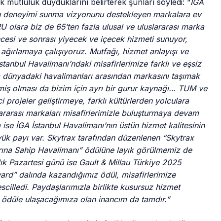
mutluluk duyduklarını belirterek şunları söyledi: “
İGA
cu deneyimi sunma vizyonunu destekleyen markalara ev
olara biz de 65’ten fazla ulusal ve uluslararası marka
ncesi ve sonrası yiyecek ve içecek hizmeti sunuyor,
e ağırlamaya çalışıyoruz. Mutfağı, hizmet anlayışı ve
anbul Havalimanı’ndaki misafirlerimize farklı ve eşsiz
 dünyadaki havalimanları arasından markasını taşımak
eçmiş olması da bizim için ayrı bir gurur kaynağı… TUM ve
 projeler geliştirmeye, farklı kültürlerden yolculara
slararası markaları misafirlerimizle buluşturmaya devam
ise İGA İstanbul Havalimanı’nın üstün hizmet kalitesinin
ük payı var. Skytrax tarafından düzenlenen “Skytrax
rına Sahip Havalimanı” ödülüne layık görülmemiz de
ık Pazartesi günü ise Gault & Millau Türkiye 2025
ard” dalında kazandığımız ödül, misafirlerimize
cilledi. Paydaşlarımızla birlikte kusursuz hizmet
 ödüle ulaşacağımıza olan inancım da tamdır.”