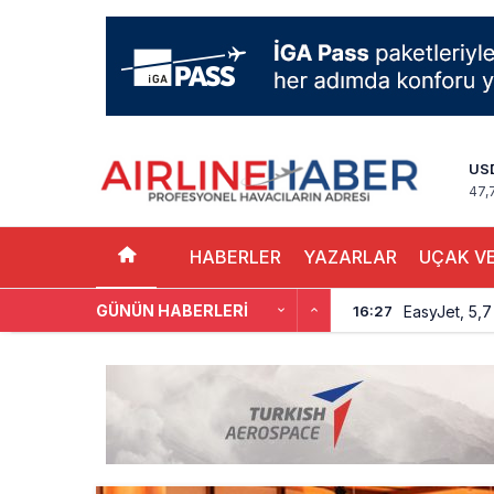
US
47,
HABERLER
YAZARLAR
UÇAK VE
EasyJet, 5,7 
16:27
GÜNÜN HABERLERI
Pilotlar, Te
15:26
BookingAgor
12:58
AJet Uçuşlar
10:56
Airbus Temmu
10:00