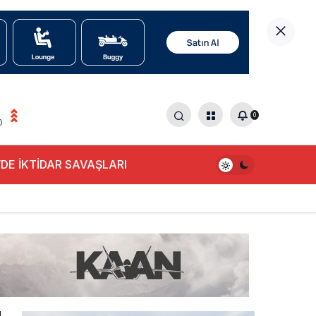
0
0
DE İKTİDAR SAVAŞLARI
alışıyor!