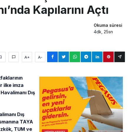
ı’nda Kapılarını Açtı
Okuma süresi
4dk, 25sn
A+
A-
faklarının
r ilke imza
l Havalimanı Dış
alimanı Dış
ansmanına TAYA
Özkök, TUM ve