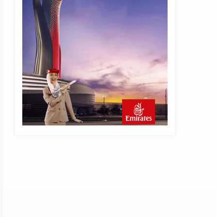
8 saat önce
AyJet eğitim uçağı Hezarfen
yakınında kırım geçirdi
22 saat önce
Lufthansa ilk uçağını Starlink
internetiyle donattı
23 saat önce
Norwegian Uçağına Polis
Müdahalesi