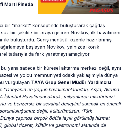
i Marti Pineda
ekici bir “market” konseptinde buluşturarak çağdaş
suz bir şekilde bir araya getiren Novikov, ilk havalimanı
ar ile buluşturdu. Geniş menüsü, özenle hazırlanmış
ni ağırlamaya başlayan Novikov, yalnızca ikonik
yerel tatlarıyla da fark yaratmayı amaçlıyor.
n bu yana sadece bir küresel aktarma merkezi değil, aynı
pazesi ve yolcu memnuniyeti odaklı yaklaşımıyla dünya
unu vurgulayan
TAYA Grup Genel Müdür Yardımcısı
: “
Dünyanın en yoğun havalimanlarından, Asya, Avrupa
 İstanbul Havalimanı olarak, milyonlarca misafirimizi
forlu ve benzersiz bir seyahat deneyimi sunmak en önemli
k sorumluluğumuz değil, kültürümüzün, ‘Türk
r. Dünya çapında birçok ödüle layık görülmüş hizmet
l, global ticaret, kültür ve gastronomi alanında da