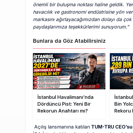
önemli bir buluşma noktası haline geldik. Yeni
havacılık ve gastronomi endüstrisine yön v
markasını ağırlayacağımızdan dolayı da çok mu
paydaşlarımıza teşekkürlerimi sunuyorum.”
Bunlara da Göz Atabilirsiniz
İstanbul Havalimanı’nda
İstanbu
Dördüncü Pist: Yeni Bir
Bin Yol
Rekorun Anahtarı mı?
Rekoru 
Açılış lansmanına katılan
TUM-TRU CEO’su 