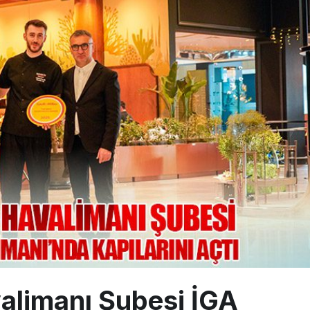
na polis köpeklerle girdi: 3 yolcu indirildi
uçağı Hezarfen yakınında kırım geçirdi
 uçağını Starlink internetiyle donattı
Milyar Sterline Apollo’ya Satılıyor
valimanı Şubesi İGA