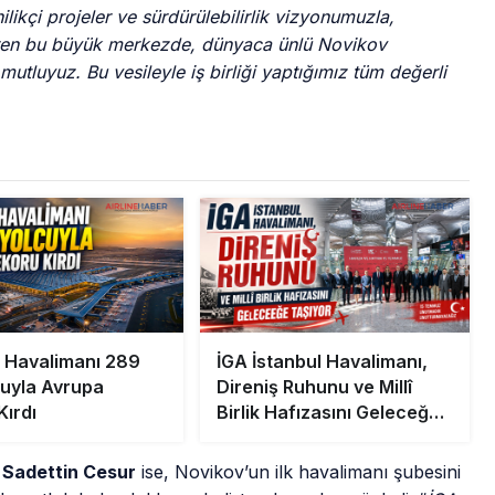
likçi projeler ve sürdürülebilirlik vizyonumuzla,
eren bu büyük merkezde, dünyaca ünlü Novikov
tluyuz. Bu vesileyle iş birliği yaptığımız tüm değerli
l Havalimanı 289
İGA İstanbul Havalimanı,
cuyla Avrupa
Direniş Ruhunu ve Millî
Kırdı
Birlik Hafızasını Geleceğe
Taşıyor
Sadettin Cesur
ise, Novikov’un ilk havalimanı şubesini