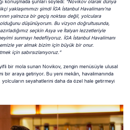
ığı konuşmada şunları söyledi:
“Novikov olarak dünya
kçi yaklaşımımızı şimdi İGA İstanbul Havalimanı’na
nın yalnızca bir geçiş noktası değil, yolculara
nı olduğunu düşünüyorum. Bu vizyon doğrultusunda,
azırladığımız seçkin Asya ve İtalyan lezzetleriyle
neyimi sunmayı hedefliyoruz. İGA İstanbul Havalimanı
bemizle yer almak bizim için büyük bir onur.
tmek için sabırsızlanıyoruz.”
eyifli bir mola sunan Novikov, zengin menüsüyle ulusal
ini bir araya getiriyor. Bu yeni mekân, havalimanında
yolcuların seyahatlerini daha da özel hale getirmeyi