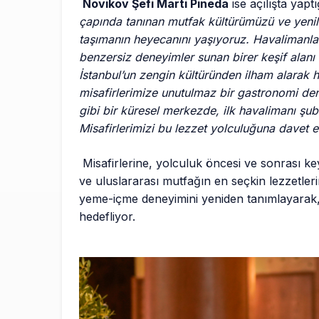
Novikov Şefi Marti Pineda
ise açılışta yapt
çapında tanınan mutfak kültürümüzü ve yenili
taşımanın heyecanını yaşıyoruz. Havalimanları
benzersiz deneyimler sunan birer keşif ala
İstanbul’un zengin kültüründen ilham alarak h
misafirlerimize unutulmaz bir gastronomi de
gibi bir küresel merkezde, ilk havalimanı şu
Misafirlerimizi bu lezzet yolculuğuna davet e
Misafirlerine, yolculuk öncesi ve sonrası k
ve uluslararası mutfağın en seçkin lezzetler
yeme-içme deneyimini yeniden tanımlayarak, 
hedefliyor.