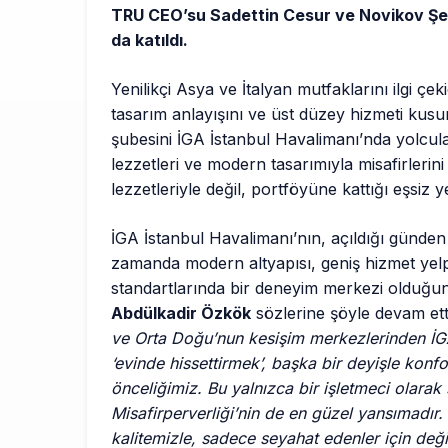
TRU CEO’su Sadettin Cesur ve Novikov Şef
da katıldı.
Yenilikçi Asya ve İtalyan mutfaklarını ilgi ç
tasarım anlayışını ve üst düzey hizmeti kusur
şubesini İGA İstanbul Havalimanı’nda yolcul
lezzetleri ve modern tasarımıyla misafirleri
lezzetleriyle değil, portföyüne kattığı eşsiz 
İGA İstanbul Havalimanı’nın, açıldığı günde
zamanda modern altyapısı, geniş hizmet yel
standartlarında bir deneyim merkezi olduğ
Abdülkadir Özkök
sözlerine şöyle devam etti
ve Orta Doğu’nun kesişim merkezlerinden İGA
‘evinde hissettirmek’, başka bir deyişle kon
önceliğimiz. Bu yalnızca bir işletmeci olara
Misafirperverliği’nin de en güzel yansımadı
kalitemizle, sadece seyahat edenler için deği