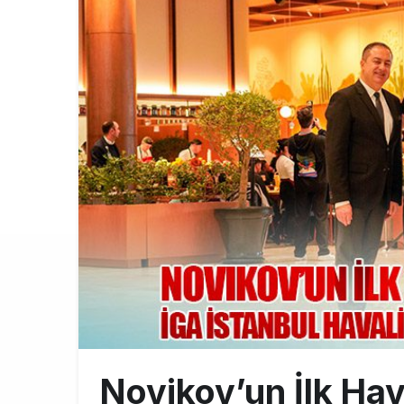
İstanbul uçağı
9:13
AyJet eğitim 
8:50
Lufthansa ilk
18:00
EasyJet, 5,7 
16:27
Novikov’un İlk Ha