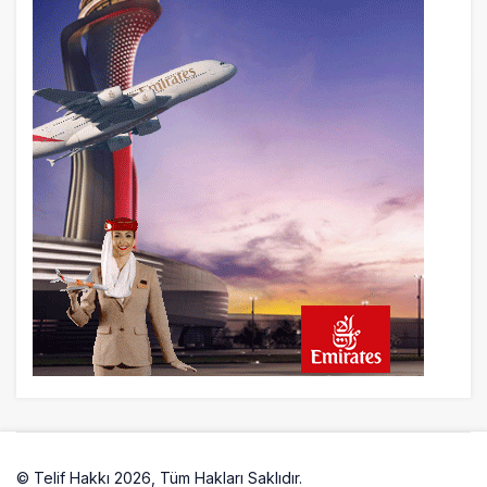
5 saat önce
Emirates’in reddettiği 10 Boeing 777X
için United kararı
5 saat önce
DHL uçağı havada cisimle çarpıştı,
havalimanında patlayıcı drone bulundu
6 saat önce
Üniformasız Disiplin: Kabin Ekipleri Nasıl
Yolcu Olur?
22 saat önce
ISG’nin terminal memurlarından can
kurtaran hamle
© Telif Hakkı 2026, Tüm Hakları Saklıdır.
Artelio