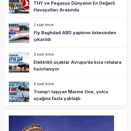
THY ve Pegasus Dünyanın En Değerli
Havayolları Arasında
2 saat önce
Fly Baghdad ABD yaptırım listesinden
çıkarıldı
3 saat önce
Elektrikli uçaklar Avrupa’da kısa rotalara
hazırlanıyor
4 saat önce
Trump’ı taşıyan Marine One, yolcu
uçağına fazla yaklaştı
4 saat önce
Emirates A380 yolcu rahatsızlanınca
İstanbul’a indi