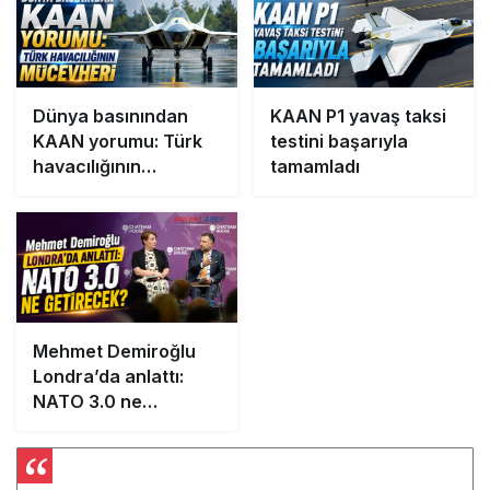
Dünya basınından
KAAN P1 yavaş taksi
KAAN yorumu: Türk
testini başarıyla
havacılığının
tamamladı
mücevheri
Mehmet Demiroğlu
Londra’da anlattı:
NATO 3.0 ne
getirecek?