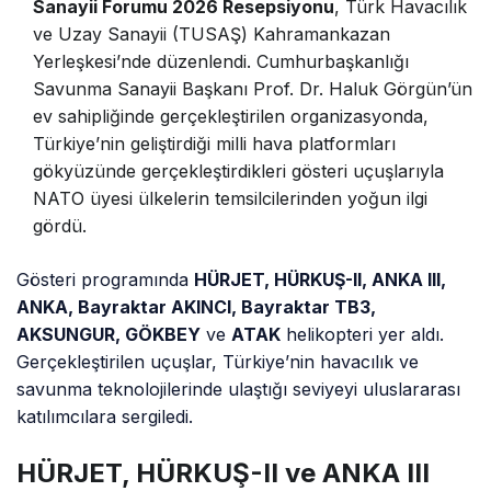
Sanayii Forumu 2026 Resepsiyonu
, Türk Havacılık
ve Uzay Sanayii (TUSAŞ) Kahramankazan
Yerleşkesi’nde düzenlendi. Cumhurbaşkanlığı
Savunma Sanayii Başkanı Prof. Dr. Haluk Görgün’ün
ev sahipliğinde gerçekleştirilen organizasyonda,
Türkiye’nin geliştirdiği milli hava platformları
gökyüzünde gerçekleştirdikleri gösteri uçuşlarıyla
NATO üyesi ülkelerin temsilcilerinden yoğun ilgi
gördü.
Gösteri programında
HÜRJET, HÜRKUŞ-II, ANKA III,
ANKA, Bayraktar AKINCI, Bayraktar TB3,
AKSUNGUR, GÖKBEY
ve
ATAK
helikopteri yer aldı.
Gerçekleştirilen uçuşlar, Türkiye’nin havacılık ve
savunma teknolojilerinde ulaştığı seviyeyi uluslararası
katılımcılara sergiledi.
HÜRJET, HÜRKUŞ-II ve ANKA III