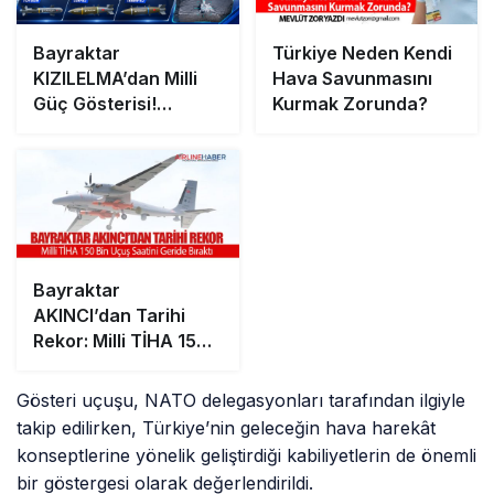
Bayraktar
Türkiye Neden Kendi
KIZILELMA’dan Milli
Hava Savunmasını
Güç Gösterisi!
Kurmak Zorunda?
TOYGUN, LGK-82 ve
TEBER-82 ile Hedef
Tam İsabetle Vuruldu
Bayraktar
AKINCI’dan Tarihi
Rekor: Milli TİHA 150
Bin Uçuş Saatini
Geride Bıraktı
Gösteri uçuşu, NATO delegasyonları tarafından ilgiyle
takip edilirken, Türkiye’nin geleceğin hava harekât
konseptlerine yönelik geliştirdiği kabiliyetlerin de önemli
bir göstergesi olarak değerlendirildi.