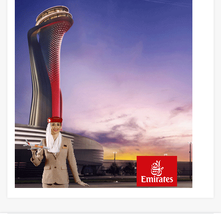
Türkiye’nin Milli Motor Projelerinde Yeni
Dönem: TEI TEKNOLOJİ Kuruldu