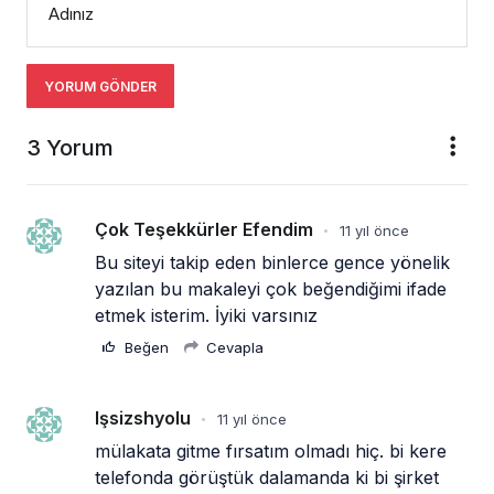
Adınız
YORUM GÖNDER
3 Yorum
Çok Teşekkürler Efendim
11 yıl önce
•
Bu siteyi takip eden binlerce gence yönelik 
yazılan bu makaleyi çok beğendiğimi ifade 
etmek isterim. İyiki varsınız
Beğen
Cevapla
Işsizshyolu
11 yıl önce
•
mülakata gitme fırsatım olmadı hiç. bi kere 
telefonda görüştük dalamanda ki bi şirket 