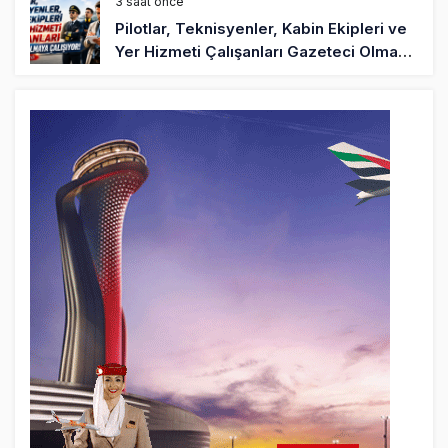
3 saat önce
Pilotlar, Teknisyenler, Kabin Ekipleri ve
Yer Hizmeti Çalışanları Gazeteci Olmaya
Çalışıyor!
6 saat önce
BookingAgora’dan Dubai’ye iki FAM Trip
8 saat önce
AJet Uçuşlarıyla Rus Turist İçin Yeni
Türkiye Rotası
9 saat önce
Airbus Temmuz bilançosunu açıkladı:
204 yeni sipariş
9 saat önce
İstanbul uçağına polis köpeklerle girdi: 3