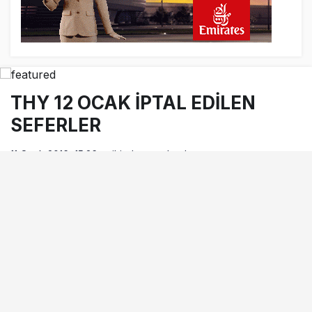
yolcu indirildi
10 saat önce
AyJet eğitim uçağı Hezarfen yakınında
kırım geçirdi
THY 12 OCAK İPTAL EDİLEN
SEFERLER
11 Ocak 2016, 15:36
tarihinde yayınlandı
Okuma süresi
0dk, 18sn
BEĞEN
PAYLAŞ