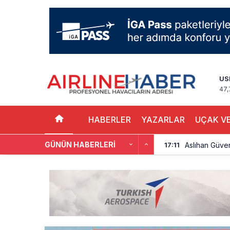
US
47,
HABERLER
YAZARLAR
UÇAK VE
GÜNÜN HABERLERI
Aslıhan Güven
17:11
EasyJet, 5,7 
16:27
Pilotlar, Te
15:26
BookingAgor
12:58
AJet Uçuşlar
10:56