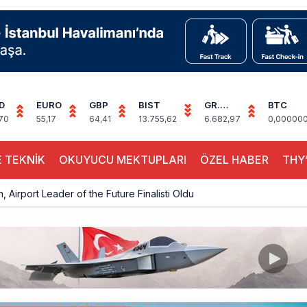
D
EURO
GBP
BIST
GR.
BTC
ALTIN
70
55,17
64,41
13.755,62
6.682,97
0,00000
 TEKNİK
OKUYUCU MEKTUPLARI
ÖZEL HABER
THY’
, Airport Leader of the Future Finalisti Oldu
Milyar Sterline Apollo’ya Satılıyor
knisyenler, Kabin Ekipleri ve Yer Hizmeti Çalışanları Gazeteci Olmaya Ç
a’dan Dubai’ye iki FAM Trip
ıyla Rus Turist İçin Yeni Türkiye Rotası