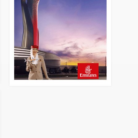
8 saat önce
İstanbul uçağına polis
köpeklerle girdi: 3 yolcu
indirildi
8 saat önce
AyJet eğitim uçağı Hezarfen
yakınında kırım geçirdi
23 saat önce
Lufthansa ilk uçağını Starlink
internetiyle donattı