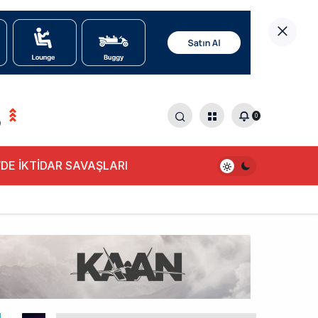
0
0
DE İKTİDAR SAVAŞLARI
alışıyor!