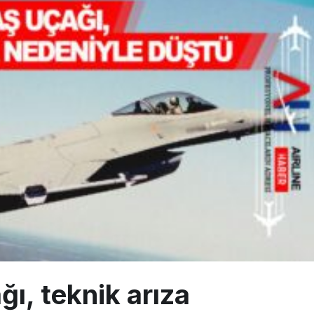
z bilançosunu açıkladı: 204 yeni sipariş
na polis köpeklerle girdi: 3 yolcu indirildi
uçağı Hezarfen yakınında kırım geçirdi
ğı, teknik arıza