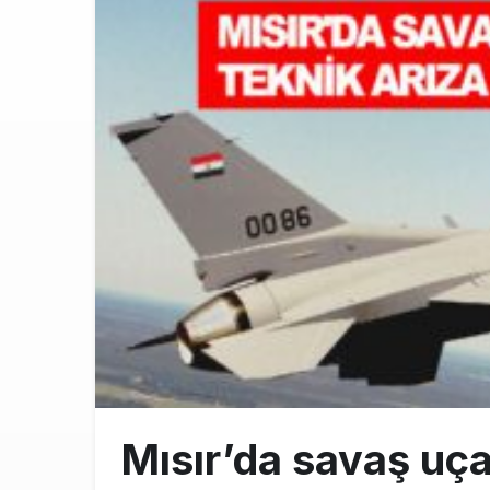
Airbus Temmu
10:00
İstanbul uçağı
9:13
AyJet eğitim 
8:50
Mısır’da savaş uça