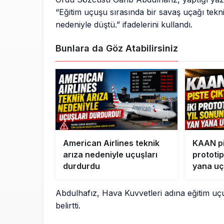
“Eğitim uçuşu sırasında bir savaş uçağı tekn
nedeniyle düştü.” ifadelerini kullandı.
Bunlara da Göz Atabilirsiniz
American Airlines teknik
KAAN pis
arıza nedeniyle uçuşları
prototi
durdurdu
yana u
Abdulhafız, Hava Kuvvetleri adına eğitim u
belirtti.