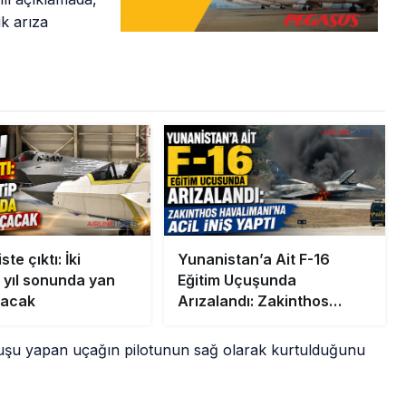
ik arıza
te çıktı: İki
Yunanistan’a Ait F-16
p yıl sonunda yan
Eğitim Uçuşunda
çacak
Arızalandı: Zakinthos
Havalimanı’na Acil İniş
Yaptı
çuşu yapan uçağın pilotunun sağ olarak kurtulduğunu