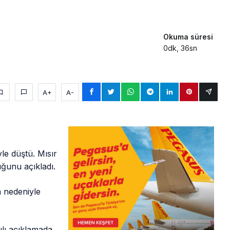
Okuma süresi
0dk, 36sn
A+
A-
yle düştü. Mısır
ğunu açıkladı.
a nedeniyle
.
lı açıklamada,