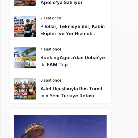
Apollo’ya Satılıyor
2 saat önce
Pilotlar, Teknisyenler, Kabin
Ekipleri ve Yer Hizmeti
Çalışanları Gazeteci Olmaya
Çalışıyor!
4 saat önce
BookingAgora’dan Dubai’ye
iki FAM Trip
6 saat önce
AJet Uçuşlarıyla Rus Turist
İçin Yeni Türkiye Rotası
7 saat önce
Airbus Temmuz bilançosunu
açıkladı: 204 yeni sipariş