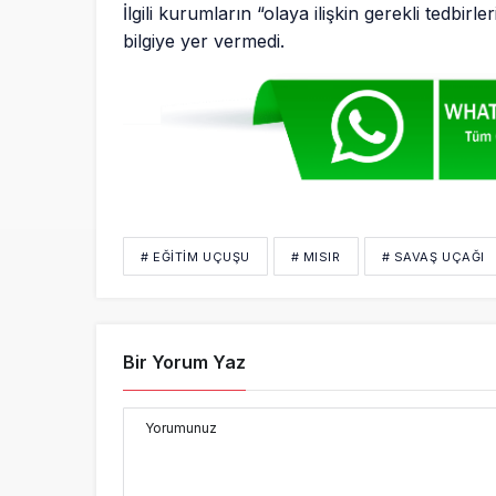
İlgili kurumların “olaya ilişkin gerekli tedbir
bilgiye yer vermedi.
# EĞITIM UÇUŞU
# MISIR
# SAVAŞ UÇAĞI
Bir Yorum Yaz
Yorumunuz